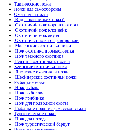
Тактические ножи
Ножи для самообороны
Охотничьи ножи
Виды охотничьих ножей
Охотничий нож вороненая сталь
Охотничий нож клондайк
Охотничий нож акула
Охотничьи ножи с гравировкой
Маленькие охотничьи ножи
Нож охотника промысловика
Нож таежного охотника
Рейтинг охотничьих ножей
Финские охотничьи ножи
Японские охотничьи ножи
Швейцарские охотничьи ножи
Рыбацкие ножи
Нож рыбака
Нож рыболова
Нож грибника
Нож для подводной охоты
Рыбацкие ножи из дамасской стали
Туристические ножи
Нож для похода
Нож туристический беркут
Ножи для выживания