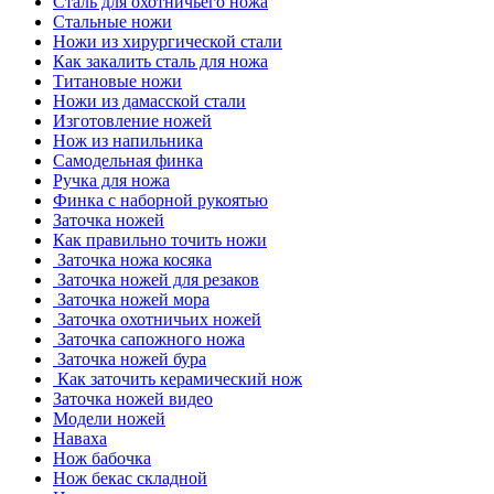
Сталь для охотничьего ножа
Стальные ножи
Ножи из хирургической стали
Как закалить сталь для ножа
Титановые ножи
Ножи из дамасской стали
Изготовление ножей
Нож из напильника
Самодельная финка
Ручка для ножа
Финка с наборной рукоятью
Заточка ножей
Как правильно точить ножи
Заточка ножа косяка
Заточка ножей для резаков
Заточка ножей мора
Заточка охотничьих ножей
Заточка сапожного ножа
Заточка ножей бура
Как заточить керамический нож
Заточка ножей видео
Модели ножей
Наваха
Нож бабочка
Нож бекас складной