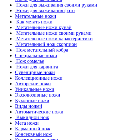
Ножи для выживания своими руками
Ножи для выживания фото
Метательные ножи
Как метать ножи
Метательные ножи кунай
Метательные ножи своими руками
Метательные ножи характеристики
Метательный нож скорпион
Нож метательный кобра
Специальные ножи
Нож сомелье
Ножи для карвинга
Сувенирные ножи
Коллекционные ножи
Авторские ножи
Уникальные ножи
Эксклюзивные ножи
Кухонные ножи
Виды ножей
Автоматические ножи
Выкидной нож
Мега ножи
Карманный нож
Консервный нож
Керамические ножи