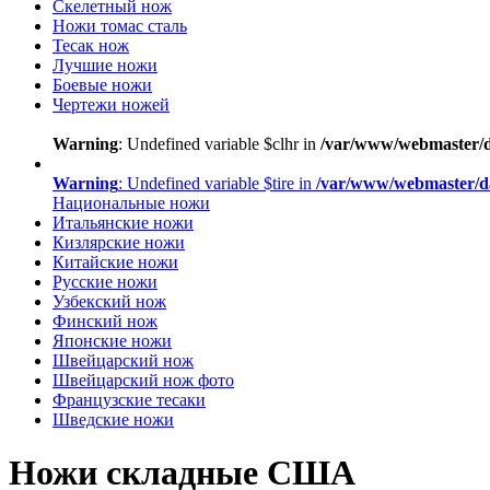
Скелетный нож
Ножи томас сталь
Тесак нож
Лучшие ножи
Боевые ножи
Чертежи ножей
Warning
: Undefined variable $clhr in
/var/www/webmaster/d
Warning
: Undefined variable $tire in
/var/www/webmaster/d
Национальные ножи
Итальянские ножи
Кизлярские ножи
Китайские ножи
Русские ножи
Узбекский нож
Финский нож
Японские ножи
Швейцарский нож
Швейцарский нож фото
Французские тесаки
Шведские ножи
Ножи складные США