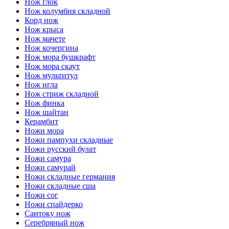
Нож глок
Нож колумбия складной
Корд нож
Нож крыса
Нож мачете
Нож кочергина
Нож мора бушкрафт
Нож мора скаут
Нож мультитул
Нож игла
Нож стриж складной
Нож финка
Нож шайтан
Керамбит
Ножи мора
Ножи пампухи складные
Ножи русский булат
Ножи самура
Ножи самурай
Ножи складные германия
Ножи складные сша
Ножи сог
Ножи спайдерко
Сантоку нож
Серебряный нож