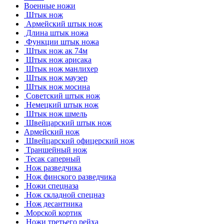
Военные ножи
Штык нож
Армейский штык нож
Длина штык ножа
Функции штык ножа
Штык нож ак 74м
Штык нож арисака
Штык нож манлихер
Штык нож маузер
Штык нож мосина
Советский штык нож
Немецкий штык нож
Штык нож шмель
Швейцарский штык нож
Армейский нож
Швейцарский офицерский нож
Траншейный нож
Тесак саперный
Нож разведчика
Нож финского разведчика
Ножи спецназа
Нож складной спецназ
Нож десантника
Морской кортик
Ножи третьего рейха