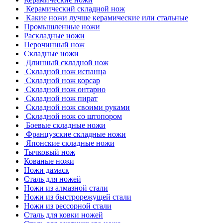
Керамический складной нож
Какие ножи лучше керамические или стальные
Промышленные ножи
Раскладные ножи
Перочинный нож
Складные ножи
Длинный складной нож
Складной нож испанца
Складной нож корсар
Складной нож онтарио
Складной нож пират
Складной нож своими руками
Складной нож со штопором
Боевые складные ножи
Французские складные ножи
Японские складные ножи
Тычковый нож
Кованые ножи
Ножи дамаск
Сталь для ножей
Ножи из алмазной стали
Ножи из быстрорежущей стали
Ножи из рессорной стали
Сталь для ковки ножей