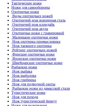
Тактические ножи
Ножи для самообороны
Охотничьи ножи
Виды охотничьих ножей
Охотничий нож вороненая сталь
Охотничий нож клондайк
Охотничий нож акула
Охотничьи ножи с гравировкой
Маленькие охотничьи ножи
Нож охотника промысловика
Нож таежного охотника
Рейтинг охотничьих ножей
Финские охотничьи ножи
Японские охотничьи ножи
Швейцарские охотничьи ножи
Рыбацкие ножи
Нож рыбака
Нож рыболова
Нож грибника
Нож для подводной охоты
Рыбацкие ножи из дамасской стали
Туристические ножи
Нож для похода
Нож туристический беркут
Ножи для выживания