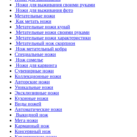
Ножи для выживания своими руками
Ножи для выживания фото
Метательные ножи
Как метать ножи
Метательные ножи кунай
Метательные ножи своими руками
Метательные ножи характеристики
Метательный нож скорпион
Нож метательный кобра
Специальные ножи
Нож сомелье
Ножи для карвинга
Сувенирные ножи
Коллекционные ножи
Авторские ножи
Уникальные ножи
Эксклюзивные ножи
Кухонные ножи
Виды ножей
Автоматические ножи
Выкидной нож
Мега ножи
Карманный нож
Консервный нож
Керамические ножи