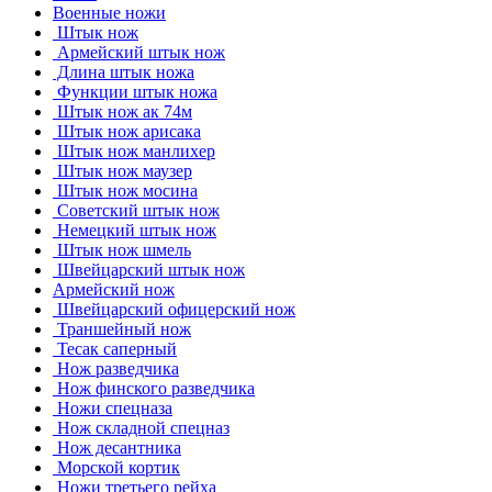
Военные ножи
Штык нож
Армейский штык нож
Длина штык ножа
Функции штык ножа
Штык нож ак 74м
Штык нож арисака
Штык нож манлихер
Штык нож маузер
Штык нож мосина
Советский штык нож
Немецкий штык нож
Штык нож шмель
Швейцарский штык нож
Армейский нож
Швейцарский офицерский нож
Траншейный нож
Тесак саперный
Нож разведчика
Нож финского разведчика
Ножи спецназа
Нож складной спецназ
Нож десантника
Морской кортик
Ножи третьего рейха