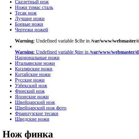
Скелетный нож
Ножи томас сталь
Тесак нож
Лучшие ножи
Боевые ножи
Чертежи ножей
Warning
: Undefined variable $clhr in
/var/www/webmaster/d
Warning
: Undefined variable $tire in
/var/www/webmaster/d
Национальные ножи
Итальянские ножи
Кизлярские ножи
Китайские ножи
Русские ножи
Узбекский нож
Финский нож
Японские ножи
Швейцарский нож
Швейцарский нож фото
Французские тесаки
Шведские ножи
Нож финка