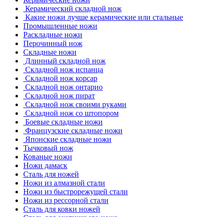
Керамический складной нож
Какие ножи лучше керамические или стальные
Промышленные ножи
Раскладные ножи
Перочинный нож
Складные ножи
Длинный складной нож
Складной нож испанца
Складной нож корсар
Складной нож онтарио
Складной нож пират
Складной нож своими руками
Складной нож со штопором
Боевые складные ножи
Французские складные ножи
Японские складные ножи
Тычковый нож
Кованые ножи
Ножи дамаск
Сталь для ножей
Ножи из алмазной стали
Ножи из быстрорежущей стали
Ножи из рессорной стали
Сталь для ковки ножей