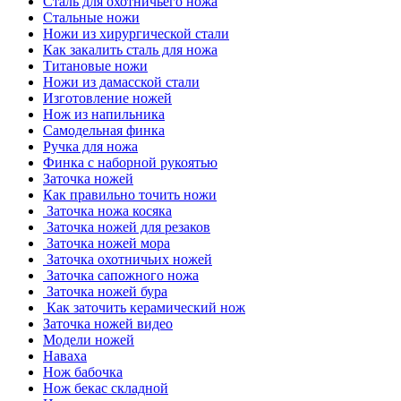
Сталь для охотничьего ножа
Стальные ножи
Ножи из хирургической стали
Как закалить сталь для ножа
Титановые ножи
Ножи из дамасской стали
Изготовление ножей
Нож из напильника
Самодельная финка
Ручка для ножа
Финка с наборной рукоятью
Заточка ножей
Как правильно точить ножи
Заточка ножа косяка
Заточка ножей для резаков
Заточка ножей мора
Заточка охотничьих ножей
Заточка сапожного ножа
Заточка ножей бура
Как заточить керамический нож
Заточка ножей видео
Модели ножей
Наваха
Нож бабочка
Нож бекас складной