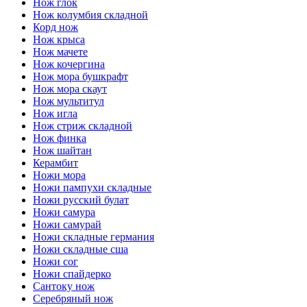
Нож глок
Нож колумбия складной
Корд нож
Нож крыса
Нож мачете
Нож кочергина
Нож мора бушкрафт
Нож мора скаут
Нож мультитул
Нож игла
Нож стриж складной
Нож финка
Нож шайтан
Керамбит
Ножи мора
Ножи пампухи складные
Ножи русский булат
Ножи самура
Ножи самурай
Ножи складные германия
Ножи складные сша
Ножи сог
Ножи спайдерко
Сантоку нож
Серебряный нож