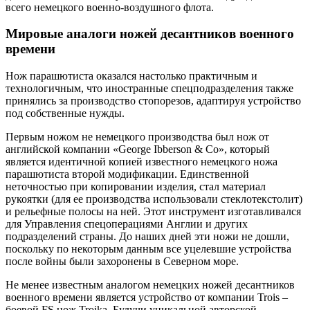
всего немецкого военно-воздушного флота.
Мировые аналоги ножей десантников военного
времени
Нож парашютиста оказался настолько практичным и
технологичным, что иностранные спецподразделения также
принялись за производство стопорезов, адаптируя устройство
под собственные нужды.
Первым ножом не немецкого производства был нож от
английской компании «George Ibberson & Co», который
является идентичной копией известного немецкого ножа
парашютиста второй модификации. Единственной
неточностью при копировании изделия, стал материал
рукоятки (для ее производства использовали стеклотекстолит)
и рельефные полосы на ней. Этот инструмент изготавливался
для Управления спецоперациями Англии и других
подразделений страны. До наших дней эти ножи не дошли,
поскольку по некоторым данным все уцелевшие устройства
после войны были захоронены в Северном море.
Не менее известным аналогом немецких ножей десантников
военного времени является устройство от компании Trois –
боевой FS нож Troika. Будучи уникальной авторской