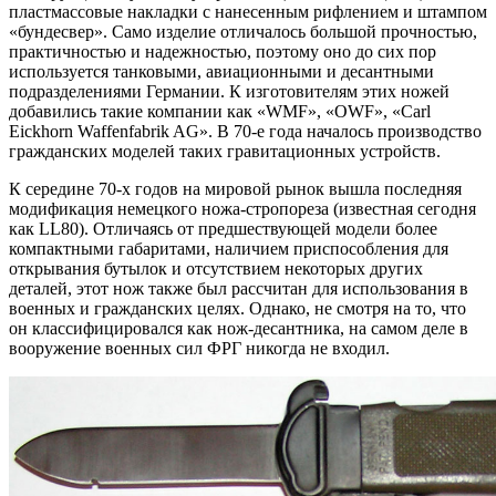
пластмассовые накладки с нанесенным рифлением и штампом
«бундесвер». Само изделие отличалось большой прочностью,
практичностью и надежностью, поэтому оно до сих пор
используется танковыми, авиационными и десантными
подразделениями Германии. К изготовителям этих ножей
добавились такие компании как «WMF», «OWF», «Carl
Eickhorn Waffenfabrik AG». В 70-е года началось производство
гражданских моделей таких гравитационных устройств.
К середине 70-х годов на мировой рынок вышла последняя
модификация немецкого ножа-стропореза (известная сегодня
как LL80). Отличаясь от предшествующей модели более
компактными габаритами, наличием приспособления для
открывания бутылок и отсутствием некоторых других
деталей, этот нож также был рассчитан для использования в
военных и гражданских целях. Однако, не смотря на то, что
он классифицировался как нож-десантника, на самом деле в
вооружение военных сил ФРГ никогда не входил.