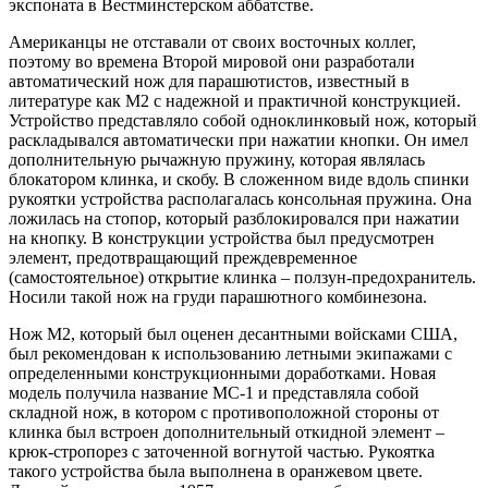
экспоната в Вестминстерском аббатстве.
Американцы не отставали от своих восточных коллег,
поэтому во времена Второй мировой они разработали
автоматический нож для парашютистов, известный в
литературе как М2 с надежной и практичной конструкцией.
Устройство представляло собой одноклинковый нож, который
раскладывался автоматически при нажатии кнопки. Он имел
дополнительную рычажную пружину, которая являлась
блокатором клинка, и скобу. В сложенном виде вдоль спинки
рукоятки устройства располагалась консольная пружина. Она
ложилась на стопор, который разблокировался при нажатии
на кнопку. В конструкции устройства был предусмотрен
элемент, предотвращающий преждевременное
(самостоятельное) открытие клинка – ползун-предохранитель.
Носили такой нож на груди парашютного комбинезона.
Нож М2, который был оценен десантными войсками США,
был рекомендован к использованию летными экипажами с
определенными конструкционными доработками. Новая
модель получила название МС-1 и представляла собой
складной нож, в котором с противоположной стороны от
клинка был встроен дополнительный откидной элемент –
крюк-стропорез с заточенной вогнутой частью. Рукоятка
такого устройства была выполнена в оранжевом цвете.