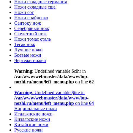
Ножи складные германия
Ножи складные сша
Ножи сог
Ножи спайдерко
Сантоку нож
Серебряный нож
Скелетный нож
Ножи томас сталь
Тесак нож
Лучшие ножи
Боевые ножи
Чертежи ножей
Warning
: Undefined variable $clhr in
/var/www/webmaster/data/www/top-
nozhi.ru/menu/left_menu.php
on line
62
Warning
: Undefined variable $tire in
/var/www/webmaster/data/www/top-
nozhi.ru/menu/left_menu.php
on line
64
Национальные ножи
Итальянские ножи
Кизлярские ножи
Китайские ножи
Русские ножи