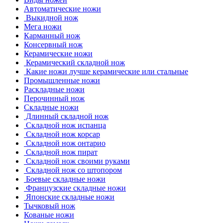
Автоматические ножи
Выкидной нож
Мега ножи
Карманный нож
Консервный нож
Керамические ножи
Керамический складной нож
Какие ножи лучше керамические или стальные
Промышленные ножи
Раскладные ножи
Перочинный нож
Складные ножи
Длинный складной нож
Складной нож испанца
Складной нож корсар
Складной нож онтарио
Складной нож пират
Складной нож своими руками
Складной нож со штопором
Боевые складные ножи
Французские складные ножи
Японские складные ножи
Тычковый нож
Кованые ножи