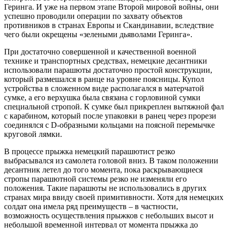
Геринга. И уже на первом этапе Второй мировой войны, они
успешно проводили операции по захвату объектов
противников в странах Европы и Скандинавии, вследствие
чего были окрещены «зелеными дьяволами Геринга».
При достаточно совершенной и качественной военной
технике и транспортных средствах, немецкие десантники
использовали парашюты достаточно простой конструкции,
который размешался в ранце на уровне поясницы. Купол
устройства в сложенном виде располагался в матерчатой
сумке, а его верхушка была связана с горловиной сумки
специальной стропой. К сумке был прикреплен вытяжной фал
с карабином, который после упаковки в ранец через прорези
соединялся с D-образными кольцами на поясной перемычке
круговой лямки.
В процессе прыжка немецкий парашютист резко
выбрасывался из самолета головой вниз. В таком положении
десантник летел до того момента, пока раскрывающиеся
стропы парашютной системы резко не изменяли его
положения. Такие парашюты не использовались в других
странах мира ввиду своей примитивности. Хотя для немецких
солдат она имела ряд преимуществ – в частности,
возможность осуществления прыжков с небольших высот и
небольшой временной интервал от момента прыжка до