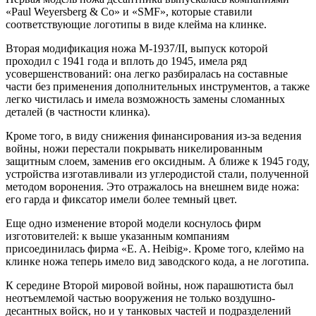
«Paul Weyersberg & Co» и «SMF», которые ставили
соответствующие логотипы в виде клейма на клинке.
Вторая модификация ножа M-1937/II, выпуск которой
проходил с 1941 года и вплоть до 1945, имела ряд
усовершенствований: она легко разбиралась на составные
части без применения дополнительных инструментов, а также
легко чистилась и имела возможность замены сломанных
деталей (в частности клинка).
Кроме того, в виду снижения финансирования из-за ведения
войны, ножи перестали покрывать никелированным
защитным слоем, заменив его оксидным. А ближе к 1945 году,
устройства изготавливали из углеродистой стали, полученной
методом воронения. Это отражалось на внешнем виде ножа:
его гарда и фиксатор имели более темный цвет.
Еще одно изменение второй модели коснулось фирм
изготовителей: к выше указанным компаниям
присоединилась фирма «E. A. Heibig». Кроме того, клеймо на
клинке ножа теперь имело вид заводского кода, а не логотипа.
К середине Второй мировой войны, нож парашютиста был
неотъемлемой частью вооружения не только воздушно-
десантных войск, но и у танковых частей и подразделений