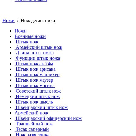
Ножи
/ Нож десантника
Ножи
Военные ножи
Штык нож
Армейский штык нож
Длина штык ножа
Функции штык ножа
Штык нож ак 74м
Штык нож арисака
Штык нож манлихер
Штык нож маузер
Штык нож мосина
Советский штык нож
Немецкий штык нож
Штык нож шмель
Швейцарский штык нож
Армейский нож
Швейцарский офицерский нож
Траншейный нож
Тесак саперный
Нож разведчика