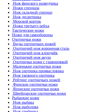
Нож финского разведчика
Ножи спецназа
Нож складной спецназ
Нож десантника
Морской кортик
Ножи третьего рейха
Тактические ножи
Ножи для самообороны
Охотничьи ножи
Виды охотничьих ножей
Охотничий нож вороненая сталь
Охотничий нож клондайк
Охотничий нож акула
Охотничьи ножи с гравировкой
Маленькие охотничьи ножи
Нож охотника промысловика
Нож таежного охотника
Рейтинг охотничьих ножей
Финские охотничьи ножи
Японские охотничьи ножи
Швейцарские охотничьи ножи
Рыбацкие ножи
Нож рыбака
Нож рыболова
Нож грибника