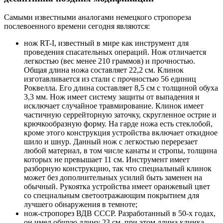
Самыми известными аналогами немецкого стропореза
послевоенного времени сегодня являются:
нож RT-I, известный в мире как инструмент для
проведения спасательных операций. Нож отличается
легкостью (вес менее 210 граммов) и прочностью.
Общая длина ножа составляет 22,2 см. Клинок
изготавливается из стали с прочностью 56 единиц
Роквелла. Его длина составляет 8,5 см с толщиной обуха
3,3 мм. Нож имеет систему защиты от выпадения и
исключает случайное травмирование. Клинок имеет
частичную серрейторную заточку, скругленное острие и
крючкообразную форму. На гарде ножа есть стеклобой,
кроме этого конструкция устройства включает откидное
шило и шнур. Данный нож с легкостью перерезает
любой материал, в том числе канаты и стропы, толщина
которых не превышает 11 см. Инструмент имеет
разборную конструкцию, так что специальный клинок
может без дополнительных усилий быть заменен на
обычный. Рукоятка устройства имеет оранжевый цвет
со специальным светоотражающим покрытием для
лучшего обнаружения в темноте;
нож-стропорез ВДВ СССР. Разработанный в 50-х годах,
он имел общую длину 23 см, при этом длина клинка