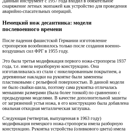
Данный инструмент с 1957 года входил в обязательное
снаряжение летных экипажей как устройство для проведения
аварийно-спасательных операций.
Немецкий нож десантника: модели
послевоенного времени
После падения фашистской Германии изготовление
стропорезов возобновилось только после создания военно-
воздушных сил ФРГ в 1955 году.
Это была третья модификация первого ножа-стропореза 1937
года, т.е. имела неразборную конструкцию. Она
изготавливалась из стали с никелированным покрытием, а
деревянные накладки на рукоятке были заменены
пластиковыми с рельефной поверхностью. В данной модели
не было свайки-шила, поэтому сама рукоятка отличалась
меньшими размерами (была более тонкой) по сравнению с
предыдущими моделями. В качестве дополнительной зашиты
от загрязнений устья ножа, в его конструкцию была добавлена
овальная откидная металлическая заглушка.
Следующая (четвертая, выпущенная в 1963 году)
модификация немецкого ножа-стропореза имела разборную
конструкцию. Рукоятка устройства (оливкового цвета) имела