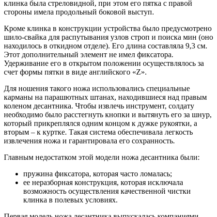
клинка была стреловидной, при этом его пятка с правой
стороны имела продольный боковой выступ.
Кроме клинка в конструкции устройства было предусмотрено
шило-свайка для распутывания узлов строп и поиска мин (оно
находилось в откидном отделе). Его длина составляла 9,3 см.
Этот дополнительный элемент не имел фиксатора.
Удерживание его в открытом положении осуществлялось за
счет формы пятки в виде английского «Z».
Для ношения такого ножа использовались специальные
карманы на парашютных штанах, находившиеся над правым
коленом десантника. Чтобы извлечь инструмент, солдату
необходимо было расстегнуть кнопки и вытянуть его за шнур,
который прикреплялся одним концом к дужке рукоятки, а
вторым – к куртке. Такая система обеспечивала легкость
извлечения ножа и гарантировала его сохранность.
Главным недостатком этой модели ножа десантника были:
пружина фиксатора, которая часто ломалась;
ее неразборная конструкция, которая исключала
возможность осуществления качественной чистки
клинка в полевых условиях.
Первая модель ножа десантника выпускалась компаниями