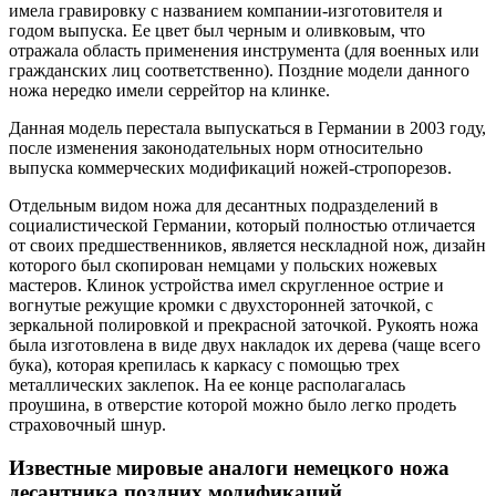
имела гравировку с названием компании-изготовителя и
годом выпуска. Ее цвет был черным и оливковым, что
отражала область применения инструмента (для военных или
гражданских лиц соответственно). Поздние модели данного
ножа нередко имели серрейтор на клинке.
Данная модель перестала выпускаться в Германии в 2003 году,
после изменения законодательных норм относительно
выпуска коммерческих модификаций ножей-стропорезов.
Отдельным видом ножа для десантных подразделений в
социалистической Германии, который полностью отличается
от своих предшественников, является нескладной нож, дизайн
которого был скопирован немцами у польских ножевых
мастеров. Клинок устройства имел скругленное острие и
вогнутые режущие кромки с двухсторонней заточкой, с
зеркальной полировкой и прекрасной заточкой. Рукоять ножа
была изготовлена в виде двух накладок их дерева (чаще всего
бука), которая крепилась к каркасу с помощью трех
металлических заклепок. На ее конце располагалась
проушина, в отверстие которой можно было легко продеть
страховочный шнур.
Известные мировые аналоги немецкого ножа
десантника поздних модификаций