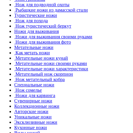
Нож для подводной охоты
Рыбацкие ножи из дамасской стали
Туристические ножи
Нож для похода
Нож туристический беркут
Ножи для выживания
Ножи для выживания своими руками
Ножи для выживания фото
Метательные ножи
Как метать ножи
Метательные ножи кунай
Метательные ножи своими руками
Метательные ножи характеристики
Метательный нож скорпион
Нож метательный кобра
Специальные ножи
Нож сомелье
Ножи для карвинга
Сувенирные ножи
Коллекционные ножи
Авторские ножи
Уникальные ножи
Эксклюзивные ножи
Кухонные ножи
Виды ножей