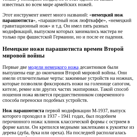
известных во всем мире армейских ножей.
Этот инструмент имеет много названий: «
немецкий нож
парашютиста
», «парашютный нож люфтваффе», «немецкий
гравитационный нож» и т.д. Он имел пять разных
модификаций, выпуском которых занимались мастера не
только при фашистской Германии, но и после ее падения.
Немецкие ножи парашютиста времен Второй
мировой войны
Первые две
модели немецкого ножа
десантников были
выпушены еще до окончания Второй мировой войны. Они
имели отличительные черты: зажимные устройств на ножнах,
которые позволяли фиксировать ножи на голенище сапогом,
кителе, ремне или других частях экипировки. Такой способ
ношения ножа является предшественником современного
способа переноски подобных устройств.
Нож парашютиста
первой модификации М-1937, выпуск
которого проходил в 1937 - 1941 годах, был подобием
перочинного ножа: клинок классической формы с острием в
форме капли. Он крепился медными заклепками к рукоятке из
дерева (дуба, бука или ореха). На последней располагалась