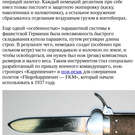
операций налегке. Каждый немецкий десантник при себе
имел только пистолет и защитную экипировку (каску,
наколенники и налокотники), а остальное вооружение
сбрасывалось отдельным воздушным грузом в контейнерах.
Еще одной «особенностью» парашютной системы в
фашистской Германии была невозможность быстрого
складывания купола парашюта, путем регуляции длины
строп. В результате чего, немецких солдат (особенно при
сильном ветре) часто опрокидывало и волочило по земле, и
чтобы освободиться, им нужен был нож (резак) компактных
размеров и малого веса. Таким инструментом стал специально
разработанный по приказу военного командующего, нож-
стропорез «Kappmmesser» и
нож-резак
для совершения
полетов «Fliegerkappmesser — FKM», который начали
использовать в 1937 году.