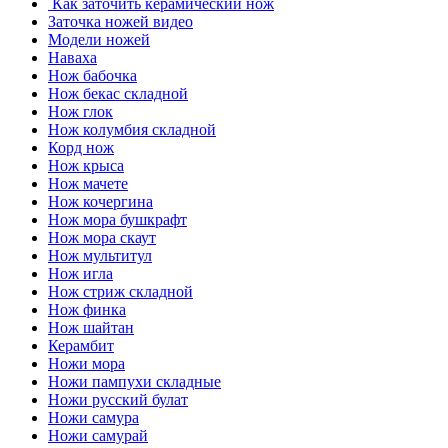
Как заточить керамический нож
Заточка ножей видео
Модели ножей
Наваха
Нож бабочка
Нож бекас складной
Нож глок
Нож колумбия складной
Корд нож
Нож крыса
Нож мачете
Нож кочергина
Нож мора бушкрафт
Нож мора скаут
Нож мультитул
Нож игла
Нож стриж складной
Нож финка
Нож шайтан
Керамбит
Ножи мора
Ножи пампухи складные
Ножи русский булат
Ножи самура
Ножи самурай