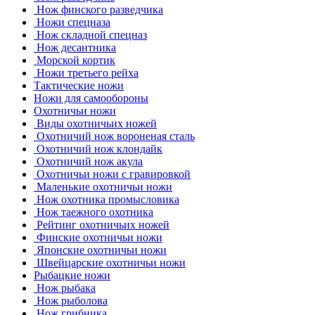
Нож финского разведчика
Ножи спецназа
Нож складной спецназ
Нож десантника
Морской кортик
Ножи третьего рейха
Тактические ножи
Ножи для самообороны
Охотничьи ножи
Виды охотничьих ножей
Охотничий нож вороненая сталь
Охотничий нож клондайк
Охотничий нож акула
Охотничьи ножи с гравировкой
Маленькие охотничьи ножи
Нож охотника промысловика
Нож таежного охотника
Рейтинг охотничьих ножей
Финские охотничьи ножи
Японские охотничьи ножи
Швейцарские охотничьи ножи
Рыбацкие ножи
Нож рыбака
Нож рыболова
Нож грибника