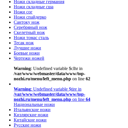
Ножи складные германия
Ножи складные сша
Ножи сог
Ножи спайдерко
Сантоку нож
Серебряный нож
Скелетный нож
Ножи томас сталь
Тесак нож
Лучшие ножи
Боевые ножи
Чертежи ножей
Warning
: Undefined variable $clhr in
/var/www/webmaster/data/www/top-
nozhi.ru/menu/left_menu.php
on line
62
Warning
: Undefined variable $tire in
/var/www/webmaster/data/www/top-
nozhi.ru/menu/left_menu.php
on line
64
Национальные ножи
Итальянские ножи
Кизлярские ножи
Китайские ножи
Русские ножи