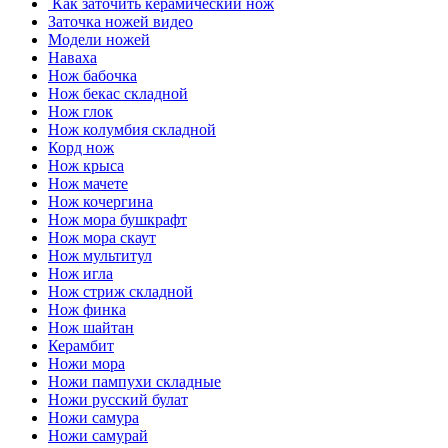
Как заточить керамический нож
Заточка ножей видео
Модели ножей
Наваха
Нож бабочка
Нож бекас складной
Нож глок
Нож колумбия складной
Корд нож
Нож крыса
Нож мачете
Нож кочергина
Нож мора бушкрафт
Нож мора скаут
Нож мультитул
Нож игла
Нож стриж складной
Нож финка
Нож шайтан
Керамбит
Ножи мора
Ножи пампухи складные
Ножи русский булат
Ножи самура
Ножи самурай