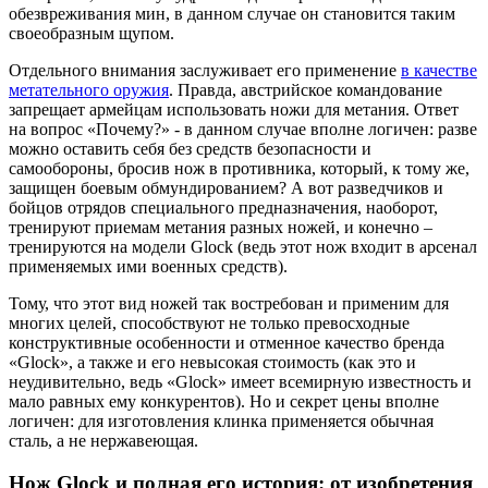
обезвреживания мин, в данном случае он становится таким
своеобразным щупом.
Отдельного внимания заслуживает его применение
в качестве
метательного оружия
. Правда, австрийское командование
запрещает армейцам использовать ножи для метания. Ответ
на вопрос «Почему?» - в данном случае вполне логичен: разве
можно оставить себя без средств безопасности и
самообороны, бросив нож в противника, который, к тому же,
защищен боевым обмундированием? А вот разведчиков и
бойцов отрядов специального предназначения, наоборот,
тренируют приемам метания разных ножей, и конечно –
тренируются на модели Glock (ведь этот нож входит в арсенал
применяемых ими военных средств).
Тому, что этот вид ножей так востребован и применим для
многих целей, способствуют не только превосходные
конструктивные особенности и отменное качество бренда
«Glock», а также и его невысокая стоимость (как это и
неудивительно, ведь «Glock» имеет всемирную известность и
мало равных ему конкурентов). Но и секрет цены вполне
логичен: для изготовления клинка применяется обычная
сталь, а не нержавеющая.
Нож Glock и полная его история: от изобретения