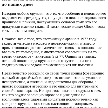
до наших дней
История любого оружия – это то, что особенно и неповторимо
выделяет его среди других, ни у одного ножа нет одинакового
прошлого и причин, послуживших основой тому, что его
придумали именно таким. И тактическим ножам Glock – тоже
есть, о чем нам поведать.
Началось все с того, что австрийскую армию в 1977 году
захлестнула волна массового перевооружения, и вместо
применяющихся до того момента винтовок – в пользование
ввелись ультрамодные, с множеством современных на то
время «наворотов», винтовки StG 77. Одним из главных
отличий нового вида оружия стало отсутствие на них
традиционных и годами применяющихся штык-ножей.
Правительство рассудило со своей точки зрения (совершенно
далекой от армейской жизни), что штыки – это негуманно и
несовременно, а также они недостаточны для обороны, а
просто поощряют агрессию и это опасно для внутреннего
спокойствия в армии. Но при этом никто не подумал о том,
как это орудие эволюционировало и уже давно не
воспринималось рядовыми солдатами исключительно как
холодное оружие – оно стало настоящим помощником,
который применялся для различных целей (им рыли, рубили