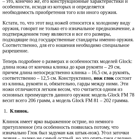
– это, конечно же, его конструкционные характеристики и
особенности, исходя из которых и определяется
необходимость приобретения того или иного оружия.
Кстати, то, что этот вид ножей относится к холодному виду
оружия, говорит не только его изначальное предназначение, а
подтверждением тому являются и все его размеры,
подходящие под государственные стандарты именно оружия.
Соответственно, для его ношения необходимо специальное
разрешение.
Теперь подробнее о размерах и особенностях моделей Glock:
длина ножа от кончика клинка до края рукояти – 29 см,
причем длина непосредственно клинка – 16,5 см, а рукоять,
соответственно – 12,5 см. Конструктивно,
нож глок
состоит
из клинка, рукояти и, обязательно, гарды между ними. Эти
ножи отличаются легким весом, что считается одним из
основных преимуществ данного оружия: модель Glock FM 78
весит всего 206 грамм, а модель Glock FM 81 – 202 грамма.
1.
Клинок.
Клинок имеет ярко выраженное острие, но немного
притупленное (эта особенность появилась потому, что
изначально Глок был задуман как штык-нож). Угол заточки
лезвия – далеко не самый острый, но это опять-таки сделано