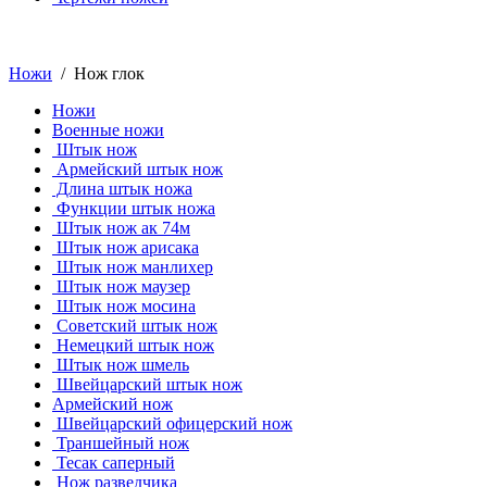
Ножи
/ Нож глок
Ножи
Военные ножи
Штык нож
Армейский штык нож
Длина штык ножа
Функции штык ножа
Штык нож ак 74м
Штык нож арисака
Штык нож манлихер
Штык нож маузер
Штык нож мосина
Советский штык нож
Немецкий штык нож
Штык нож шмель
Швейцарский штык нож
Армейский нож
Швейцарский офицерский нож
Траншейный нож
Тесак саперный
Нож разведчика