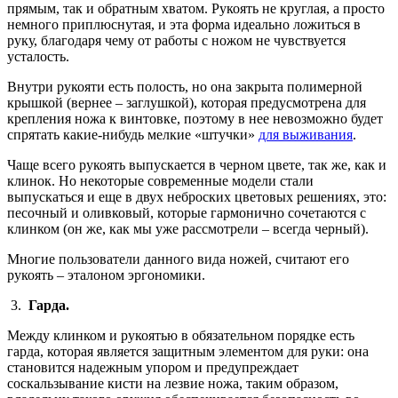
прямым, так и обратным хватом. Рукоять не круглая, а просто
немного приплюснутая, и эта форма идеально ложиться в
руку, благодаря чему от работы с ножом не чувствуется
усталость.
Внутри рукояти есть полость, но она закрыта полимерной
крышкой (вернее – заглушкой), которая предусмотрена для
крепления ножа к винтовке, поэтому в нее невозможно будет
спрятать какие-нибудь мелкие «штучки»
для выживания
.
Чаще всего рукоять выпускается в черном цвете, так же, как и
клинок. Но некоторые современные модели стали
выпускаться и еще в двух неброских цветовых решениях, это:
песочный и оливковый, которые гармонично сочетаются с
клинком (он же, как мы уже рассмотрели – всегда черный).
Многие пользователи данного вида ножей, считают его
рукоять – эталоном эргономики.
3.
Гарда.
Между клинком и рукоятью в обязательном порядке есть
гарда, которая является защитным элементом для руки: она
становится надежным упором и предупреждает
соскальзывание кисти на лезвие ножа, таким образом,