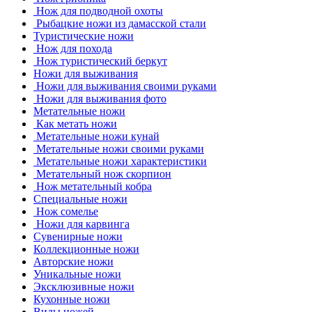
Нож для подводной охоты
Рыбацкие ножи из дамасской стали
Туристические ножи
Нож для похода
Нож туристический беркут
Ножи для выживания
Ножи для выживания своими руками
Ножи для выживания фото
Метательные ножи
Как метать ножи
Метательные ножи кунай
Метательные ножи своими руками
Метательные ножи характеристики
Метательный нож скорпион
Нож метательный кобра
Специальные ножи
Нож сомелье
Ножи для карвинга
Сувенирные ножи
Коллекционные ножи
Авторские ножи
Уникальные ножи
Эксклюзивные ножи
Кухонные ножи
Виды ножей