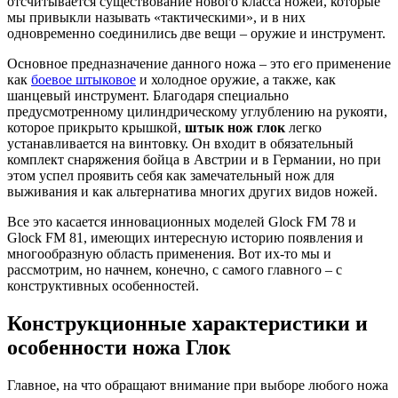
отсчитывается существование нового класса ножей, которые
мы привыкли называть «тактическими», и в них
одновременно соединились две вещи – оружие и инструмент.
Основное предназначение данного ножа – это его применение
как
боевое штыковое
и холодное оружие, а также, как
шанцевый инструмент. Благодаря специально
предусмотренному цилиндрическому углублению на рукояти,
которое прикрыто крышкой,
штык нож глок
легко
устанавливается на винтовку. Он входит в обязательный
комплект снаряжения бойца в Австрии и в Германии, но при
этом успел проявить себя как замечательный нож для
выживания и как альтернатива многих других видов ножей.
Все это касается инновационных моделей Glock FM 78 и
Glock FM 81, имеющих интересную историю появления и
многообразную область применения. Вот их-то мы и
рассмотрим, но начнем, конечно, с самого главного – с
конструктивных особенностей.
Конструкционные характеристики и
особенности ножа Глок
Главное, на что обращают внимание при выборе любого ножа