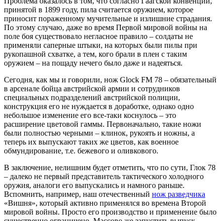
Проблема оказалось в том, что согласно Гаагской конвенции,
принятой в 1899 году, пила считается оружием, которое
приносит пораженному мучительные и излишние страдания.
По этому случаю, даже во время Первой мировой войны на
поле боя существовало негласное правило – солдаты не
применяли саперные штыки, на которых были пилы при
рукопашной схватке, а тем, кого брали в плен с таким
оружием – на пощаду нечего было даже и надеяться.
Сегодня, как мы и говорили, нож Glock FM 78 – обязательный
в арсенале бойца австрийской армии и сотрудников
специальных подразделений австрийской полиции,
конструкция его не нуждается в доработке, однако одно
небольшое изменение его все-таки коснулось – это
расширение цветовой гаммы. Первоначально, такие ножи
были полностью черными – клинок, рукоять и ножны, а
теперь их выпускают таких же цветов, как военное
обмундирование, т.е. бежевого и оливкового.
В заключение, нелишним будет отметить, что по сути, Глок 78
– далеко не первый представитель тактического холодного
оружия, аналоги его выпускались и намного раньше.
Вспомнить, например, наш отечественный
нож разведчика
«Вишня», который активно применялся во времена Второй
мировой войны. Просто его производство и применение было
существенно ограничено. Массово же запустить выпуск