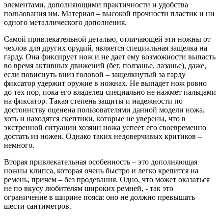
элементами, дополняющими практичности и удобства
пользования им. Материал – высокой прочности пластик и ни
одного металлического дополнения.
Самой привлекательной деталью, отличающей эти ножны от
чехлов для других орудий, является специальная защелка на
гарду. Она фиксирует нож и не дает ему возможности выпасть
во время активных движений (бег, ползанье, лазанье), даже,
если повиснуть вниз головой – защелкнутый за гарду
фиксатор удержит оружие в ножнах. Не выпадет нож ровно
до тех пор, пока его владелец специально не нажмет пальцами
на фиксатор. Такая степень защиты и надежности по
достоинству оценена пользователями данной модели ножа,
хоть и находятся скептики, которые не уверены, что в
экстренной ситуации хозяин ножа успеет его своевременно
достать из ножен. Однако таких недоверчивых критиков –
немного.
Вторая привлекательная особенность – это дополняющая
ножны клипса, которая очень быстро и легко крепится на
ремень, причем – без продевания. Одно, что может оказаться
не по вкусу любителям широких ремней, - так это
ограничение в ширине пояса: оно не должно превышать
шести сантиметров.