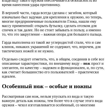
владельцу такого оружия обеспечивается безопасность во
время нанесения удара противнику.
В верхней части, гарда всегда сделана с загибом, который
изначально был задуман для крепления к оружию, но теперь,
многие предприимчивые пользователи Глока, нашли ему
массу применений: открыть бутылку, сделать отсеком для
спичек и так далее. Но не стоит забывать и пользу, а именно
то, что это закругление – важная опора для большого пальца.
Гарда выполнена из такой же углеродистой стали, что и сам
клинок, никаких украшений не содержит, что, впрочем, для
тактических ножей и не нужно.
Отдельно следует отметить, что, в общем, соединив в себе все
описанные характеристики, по внешнему виду –
нож
прост и
элегантен, по качеству – надежен и функционален, и, по сути,
как считает большинство его пользователей – практически
идеален.
Особенный нож – особые и ножны
Рассматривая сам нож, нельзя упускать из вида и такую
важную деталь как ножны, тем более что в случае этого вида
оружия – чехол изготавливается особенный, со многими