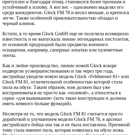
притуплен и благодаря этому, становился более прочным и
устойчивый к излому. А вот вес – однозначно выделял его
среди конкурентов: Glock FM 78 и весил меньше, и крепился
легче. Также особенной привлекательностью обладал и
черный клинок.
Кстати, в то время Glock GmbH еще не получила всемирную
известность и не выпускала линию легендарных пистолетов,
ее основной продукцией были предметы военного
оснащения, например, саперные лопатки или пулеметные
ленты.
Как и любое производство, линию ножей Glock вскоре
подвергли усовершенствованию и так через три года,
австрийцы увидели новую модель Glock «Feldmesser 81» или
Glock FM 81, отличительной особенностью которой стала
пила на обухе. Таким образом, нож должен был уже
восприниматься не просто как «полевой», а относиться к
серии «для выживания» (хоть такие конструкции и должны
иметь немного больше функций).
Несмотря на то, что модель Glock FM 81 считается просто
доработкой и улучшением модели Glock FM 78, в арсенал
австрийского бойца она так и не была поставлена. Причиной
тому стала именно пила, которая появилась на обухе ножа.