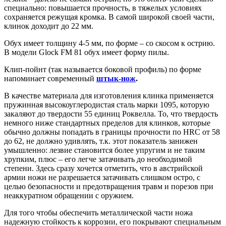
специально: повышается прочность, в тяжелых условиях
сохраняется режущая кромка. В самой широкой своей части,
клинок доходит до 22 мм.
Обух имеет толщину 4-5 мм, по форме – со скосом к острию.
В модели Glock FM 81 обух имеет форму пилы.
Клип-пойнт (так называется боковой профиль) по форме
напоминает современный
штык-нож
.
В качестве материала для изготовления клинка применяется
пружинная высокоуглеродистая сталь марки 1095, которую
закаляют до твердости 55 единиц Роквелла. То, что твердость
немного ниже стандартных пределов для клинков, которые
обычно должны попадать в границы прочности по HRC от 58
до 62, не должно удивлять, т.к. этот показатель занижен
умышленно: лезвие становится более упругим и не таким
хрупким, плюс – его легче затачивать до необходимой
степени. Здесь сразу хочется отметить, что в австрийской
армии ножи не разрешается затачивать слишком остро, с
целью безопасности и предотвращения травм и порезов при
неаккуратном обращении с оружием.
Для того чтобы обеспечить металлической части ножа
надежную стойкость к коррозии, его покрывают специальным