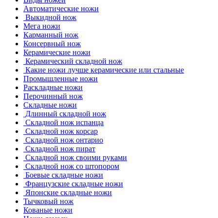
Автоматические ножи
Выкидной нож
Мега ножи
Карманный нож
Консервный нож
Керамические ножи
Керамический складной нож
Какие ножи лучше керамические или стальные
Промышленные ножи
Раскладные ножи
Перочинный нож
Складные ножи
Длинный складной нож
Складной нож испанца
Складной нож корсар
Складной нож онтарио
Складной нож пират
Складной нож своими руками
Складной нож со штопором
Боевые складные ножи
Французские складные ножи
Японские складные ножи
Тычковый нож
Кованые ножи