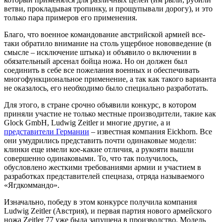
ветви, прокладывая тропинку, и прощупывали дорогу), и это
только пара примеров его применения.
Благо, что военное командование австрийской армией все-
таки обратило внимание на столь ущербное нововведение (в
смысле – исключение штыка) и объявило о включении в
обязательный арсенал бойца ножа. Но он должен был
соединить в себе все пожелания военных и обеспечивать
многофункциональное применение, а так как такого варианта
не оказалось, его необходимо было специально разработать.
Для этого, в стране срочно объявили конкурс, в котором
приняли участие не только местные производители, такие как
Glock GmbH, Ludwig Zeitler и многие другие, а и
представители Германии
– известная компания Eickhorn. Все
они умудрились представить почти одинаковые модели:
клинки еще имели кое-какие отличия, а рукояти вышли
совершенно одинаковыми. То, что так получилось,
обусловлено жесткими требованиями армии и участием в
разработках представителей спецназа, отряда называемого
«Ягдкоммандо».
Изначально, победу в этом конкурсе получила компания
Ludwig Zeitler (Австрия), и первая партия нового армейского
ножа Zeitler 77 уже была запущена в производство. Модель