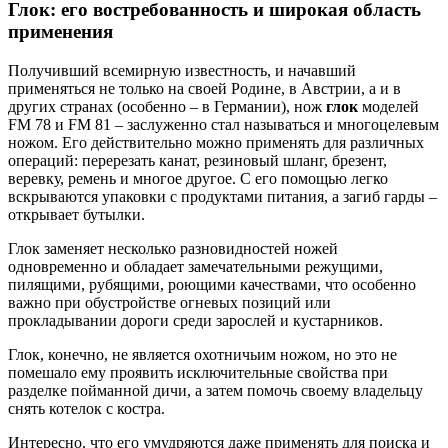
Глок: его востребованность и широкая область
применения
Получивший всемирную известность, и начавший
применяться не только на своей Родине, в Австрии, а и в
других странах (особенно – в Германии), нож
глок
моделей
FM 78 и FM 81 – заслуженно стал называться и многоцелевым
ножом. Его действительно можно применять для различных
операций: перерезать канат, резиновый шланг, брезент,
веревку, ремень и многое другое. С его помощью легко
вскрываются упаковки с продуктами питания, а загиб гарды –
открывает бутылки.
Глок заменяет несколько разновидностей ножей
одновременно и обладает замечательными режущими,
пилящими, рубящими, роющими качествами, что особенно
важно при обустройстве огневых позиций или
прокладывании дороги среди зарослей и кустарников.
Глок, конечно, не является охотничьим ножом, но это не
помешало ему проявить исключительные свойства при
разделке пойманной дичи, а затем помочь своему владельцу
снять котелок с костра.
Интересно, что его умудряются даже применять для поиска и