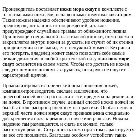
Производитель поставляет
ножи мора скаут
в комплекте с
пластиковыми ножнами, оснащенными хомутом-фиксатором.
Такие ножны надежно обеспечивают удобное ношение,
предотвращают клинок от повреждений, а также
предупреждают случайные травмы от обнаженного лезвия.
При помощи специальной пластиковой кнопки, нож надежно
закрепляется внутри ножен за рукоять, не стучит об их стенки
при движении и не выпадает в ненужный момент. Без риска
его потерять, владелец может смело позволить себе самые
резкие движения: в любой критической ситуации
нож море
скаут
останется на своем месте. Чтобы его достать из ножен,
следует немного потянуть за рукоять, пока рука не ощутит
характерный щелчок.
Проанализировав исторический опыт ношения ножей,
компания-производитель сделала заключение, что
целесообразней всего располагать эти предметы на ремне или
на поясе. В противном случае, данный способ носки ножей не
был бы столь распространенным на практике. Особая петля в
верхней части ножен
море скаут
предназначена специально
для крепления ножа к ремню на поясе или рюкзаке. Ножны
надежно там размещаются, и снять их можно, только
расстегнув ремень. Сохранность ножа при этом гарантируется
на все сто процентов. Благодаря особому устройству таких