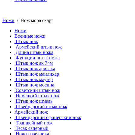
Ножи
/ Нож мора скаут
Ножи
Военные ножи
Штык нож
Армейский штык нож
Длина штык ножа
Функции штык ножа
Штык нож ак 74м
Штык нож арисака
Штык нож манлихер
Штык нож маузер
Штык нож мосина
Советский штык нож
Немецкий штык нож
Штык нож шмель
Швейцарский штык нож
Армейский нож
Швейцарский офицерский нож
Траншейный нож
Тесак саперный
Нож разведчика