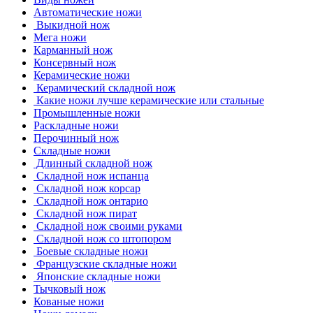
Автоматические ножи
Выкидной нож
Мега ножи
Карманный нож
Консервный нож
Керамические ножи
Керамический складной нож
Какие ножи лучше керамические или стальные
Промышленные ножи
Раскладные ножи
Перочинный нож
Складные ножи
Длинный складной нож
Складной нож испанца
Складной нож корсар
Складной нож онтарио
Складной нож пират
Складной нож своими руками
Складной нож со штопором
Боевые складные ножи
Французские складные ножи
Японские складные ножи
Тычковый нож
Кованые ножи