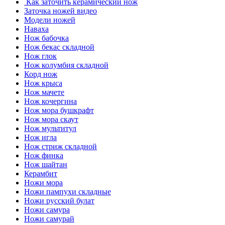
Как заточить керамический нож
Заточка ножей видео
Модели ножей
Наваха
Нож бабочка
Нож бекас складной
Нож глок
Нож колумбия складной
Корд нож
Нож крыса
Нож мачете
Нож кочергина
Нож мора бушкрафт
Нож мора скаут
Нож мультитул
Нож игла
Нож стриж складной
Нож финка
Нож шайтан
Керамбит
Ножи мора
Ножи пампухи складные
Ножи русский булат
Ножи самура
Ножи самурай