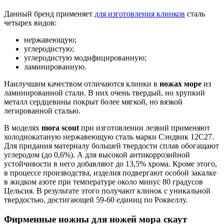
Данный бренд применяет
для изготовления клинков
сталь
четырех видов:
нержавеющую;
углеродистую;
углеродистую модифицированную;
ламинированную.
Наилучшим качеством отличаются клинки в
ножах море
из
ламинированной стали. В них очень твердый, но хрупкий
металл сердцевины покрыт более мягкой, но вязкой
легированной сталью.
В моделях
mora scout
при изготовлении лезвий применяют
холоднокатаную нержавеющую сталь марки Сэндвик 12С27.
Для придания материалу большей твердости сплав обогащают
углеродом (до 0,6%). А для высокой антикоррозийной
устойчивости в него добавляют до 13,5% хрома. Кроме этого,
в процессе производства, изделия подвергают особой закалке
в жидком азоте при температуре около минус 80 градусов
Цельсия. В результате этого получают клинок с уникальной
твердостью, достигающей 59-60 единиц по Роквеллу.
Фирменные ножны для ножей мора скаут