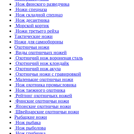
Нож финского разведчика
Ножи спецназа
Нож складной спецназ
Нож десантника
Морской кортик
Ножи третьего рейха
Тактические ножи
Ножи для самообороны
Охотничьи ножи
Виды охотничьих ножей
Охотничий нож вороненая сталь
Охотничий нож клондайк
Охотничий нож акула
Охотничьи ножи с гравировкой
Маленькие охотничьи ножи
Нож охотника промысловика
Нож таежного охотника
Рейтинг охотничьих ножей
Финские охотничьи ножи
Японские охотничьи ножи
Швейцарские охотничьи ножи
Рыбацкие ножи
Нож рыбака
Нож рыболова
Нож грибника