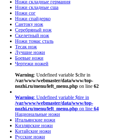
Ножи складные германия
Ножи складные сша
Ножи сог
Ножи спайдерко
Сантоку нож
Серебряный нож
Скелетный нож
Ножи томас сталь
Тесак нож
Лучшие ножи
Боевые ножи
Чертежи ножей
Warning
: Undefined variable $clhr in
/var/www/webmaster/data/www/top-
nozhi.ru/menu/left_menu.php
on line
62
Warning
: Undefined variable $tire in
/var/www/webmaster/data/www/top-
nozhi.ru/menu/left_menu.php
on line
64
Национальные ножи
Итальянские ножи
Кизлярские ножи
Китайские ножи
Русские ножи