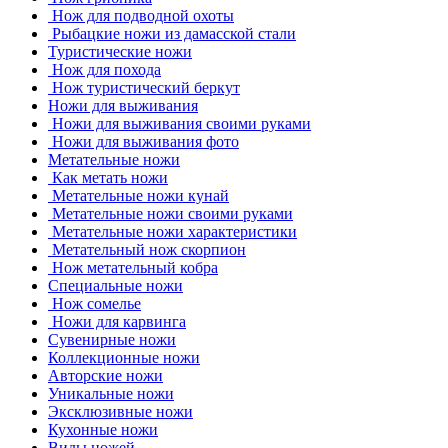
Нож для подводной охоты
Рыбацкие ножи из дамасской стали
Туристические ножи
Нож для похода
Нож туристический беркут
Ножи для выживания
Ножи для выживания своими руками
Ножи для выживания фото
Метательные ножи
Как метать ножи
Метательные ножи кунай
Метательные ножи своими руками
Метательные ножи характеристики
Метательный нож скорпион
Нож метательный кобра
Специальные ножи
Нож сомелье
Ножи для карвинга
Сувенирные ножи
Коллекционные ножи
Авторские ножи
Уникальные ножи
Эксклюзивные ножи
Кухонные ножи
Виды ножей