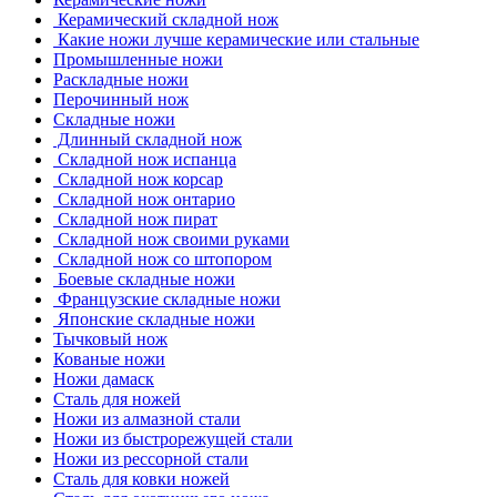
Керамический складной нож
Какие ножи лучше керамические или стальные
Промышленные ножи
Раскладные ножи
Перочинный нож
Складные ножи
Длинный складной нож
Складной нож испанца
Складной нож корсар
Складной нож онтарио
Складной нож пират
Складной нож своими руками
Складной нож со штопором
Боевые складные ножи
Французские складные ножи
Японские складные ножи
Тычковый нож
Кованые ножи
Ножи дамаск
Сталь для ножей
Ножи из алмазной стали
Ножи из быстрорежущей стали
Ножи из рессорной стали
Сталь для ковки ножей