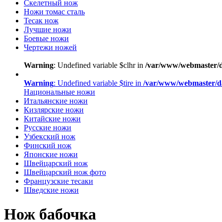
Скелетный нож
Ножи томас сталь
Тесак нож
Лучшие ножи
Боевые ножи
Чертежи ножей
Warning
: Undefined variable $clhr in
/var/www/webmaster/d
Warning
: Undefined variable $tire in
/var/www/webmaster/d
Национальные ножи
Итальянские ножи
Кизлярские ножи
Китайские ножи
Русские ножи
Узбекский нож
Финский нож
Японские ножи
Швейцарский нож
Швейцарский нож фото
Французские тесаки
Шведские ножи
Нож бабочка