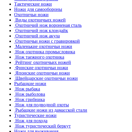
Тактические ножи
Ножи для самообороны
Охотничьи ножи
Виды охотничьих ножей
Охотничий нож вороненая сталь
Охотничий нож клондайк
Охотничий нож акула
Охотничьи ножи с гравировкой
Маленькие охотничьи ножи
Нож охотника промысловика
Нож таежного охотника
Рейтинг охотничьих ножей
Финские охотничьи ножи
Японские охотничьи ножи
Швейцарские охотничьи ножи
Рыбацкие ножи
Нож рыбака
Нож рыболова
Нож грибника
Нож для подводной охоты
Рыбацкие ножи из дамасской стали
Туристические ножи
Нож для похода
Нож туристический беркут
Ножи для выживания