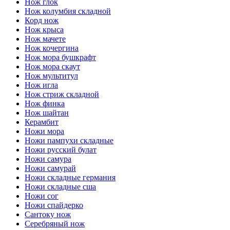
Нож глок
Нож колумбия складной
Корд нож
Нож крыса
Нож мачете
Нож кочергина
Нож мора бушкрафт
Нож мора скаут
Нож мультитул
Нож игла
Нож стриж складной
Нож финка
Нож шайтан
Керамбит
Ножи мора
Ножи пампухи складные
Ножи русский булат
Ножи самура
Ножи самурай
Ножи складные германия
Ножи складные сша
Ножи сог
Ножи спайдерко
Сантоку нож
Серебряный нож