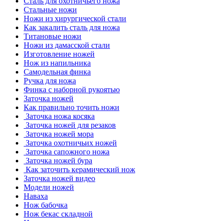
Сталь для охотничьего ножа
Стальные ножи
Ножи из хирургической стали
Как закалить сталь для ножа
Титановые ножи
Ножи из дамасской стали
Изготовление ножей
Нож из напильника
Самодельная финка
Ручка для ножа
Финка с наборной рукоятью
Заточка ножей
Как правильно точить ножи
Заточка ножа косяка
Заточка ножей для резаков
Заточка ножей мора
Заточка охотничьих ножей
Заточка сапожного ножа
Заточка ножей бура
Как заточить керамический нож
Заточка ножей видео
Модели ножей
Наваха
Нож бабочка
Нож бекас складной