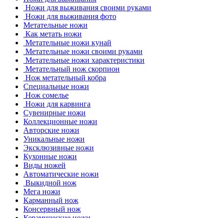
Ножи для выживания своими руками
Ножи для выживания фото
Метательные ножи
Как метать ножи
Метательные ножи кунай
Метательные ножи своими руками
Метательные ножи характеристики
Метательный нож скорпион
Нож метательный кобра
Специальные ножи
Нож сомелье
Ножи для карвинга
Сувенирные ножи
Коллекционные ножи
Авторские ножи
Уникальные ножи
Эксклюзивные ножи
Кухонные ножи
Виды ножей
Автоматические ножи
Выкидной нож
Мега ножи
Карманный нож
Консервный нож
Керамические ножи