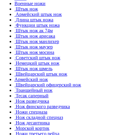
Военные ножи
Штык нож
Армейский штык нож
Длина штык ножа
Функции штык ножа
Штык нож ак 74м
Штык нож арисака
Штык нож манлихер
Штык нож маузер
Штык нож мосина
Советский штык нож
Немецкий штык нож
Штык нож шмель
Швейцарский штык нож
Армейский нож
Швейцарский офицерский нож
Траншейный нож
Тесак саперный
Нож разведчика
Нож финского разведчика
Ножи спецназа
Нож складной спецназ
Нож десантника
Морской кортик
Ножи третьего рейха