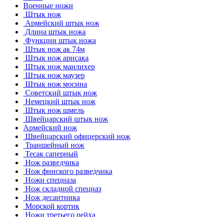
Военные ножи
Штык нож
Армейский штык нож
Длина штык ножа
Функции штык ножа
Штык нож ак 74м
Штык нож арисака
Штык нож манлихер
Штык нож маузер
Штык нож мосина
Советский штык нож
Немецкий штык нож
Штык нож шмель
Швейцарский штык нож
Армейский нож
Швейцарский офицерский нож
Траншейный нож
Тесак саперный
Нож разведчика
Нож финского разведчика
Ножи спецназа
Нож складной спецназ
Нож десантника
Морской кортик
Ножи третьего рейха