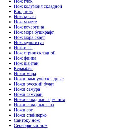
Нож глок
Нож колумбия складной
Корд нож
Нож крыса
Нож мачете
Нож кочергина
Нож мора бушкрафт
Нож мора скаут
Нож мультитул
Нож игла
Нож стриж складной
Нож финка
Нож шайтан
Керамбит
Ножи мора
Ножи пампухи складные
Ножи русский булат
Ножи самура
Ножи самурай
Ножи складные германия
Ножи складные сша
Ножи сог
Ножи спайдерко
Сантоку нож
Серебряный нож