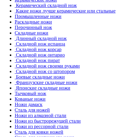
Керамический складной нож
Какие ножи лучше керамические или стальные
Промышленные ножи
Раскладные ножи
Перочинный нож
Складные ножи
Длинный складной нож
Складной нож испанца
Складной нож корсар
Складной нож онтарио
Складной нож пират
Складной нож своими руками
Складной нож со штопором
Боевые складные ножи
Французские складные ножи
Японские складные ножи
Тычковый нож
Кованые ножи
Ножи дамаск
Сталь для ножей
Ножи из алмазной стали
Ножи из быстрорежущей стали
Ножи из рессорной стали
Сталь для ковки ножей