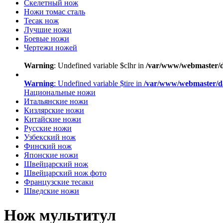
Скелетный нож
Ножи томас сталь
Тесак нож
Лучшие ножи
Боевые ножи
Чертежи ножей
Warning
: Undefined variable $clhr in
/var/www/webmaster/d
Warning
: Undefined variable $tire in
/var/www/webmaster/d
Национальные ножи
Итальянские ножи
Кизлярские ножи
Китайские ножи
Русские ножи
Узбекский нож
Финский нож
Японские ножи
Швейцарский нож
Швейцарский нож фото
Французские тесаки
Шведские ножи
Нож мультитул