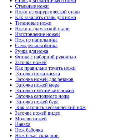
Сталь для охотничьего ножа
Стальные ножи
Ножи из хирургической стали
Как закалить сталь для ножа
Титановые ножи
Ножи из дамасской стали
Изготовление ножей
Нож из напильника
Самодельная финка
Ручка для ножа
Финка с наборной рукоятью
Заточка ножей
Как правильно точить ножи
Заточка ножа косяка
Заточка ножей для резаков
Заточка ножей мора
Заточка охотничьих ножей
Заточка сапожного ножа
Заточка ножей бура
Как заточить керамический нож
Заточка ножей видео
Модели ножей
Наваха
Нож бабочка
Нож бекас складной