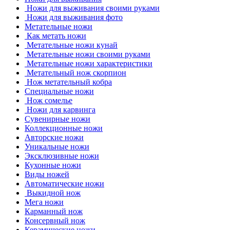
Ножи для выживания своими руками
Ножи для выживания фото
Метательные ножи
Как метать ножи
Метательные ножи кунай
Метательные ножи своими руками
Метательные ножи характеристики
Метательный нож скорпион
Нож метательный кобра
Специальные ножи
Нож сомелье
Ножи для карвинга
Сувенирные ножи
Коллекционные ножи
Авторские ножи
Уникальные ножи
Эксклюзивные ножи
Кухонные ножи
Виды ножей
Автоматические ножи
Выкидной нож
Мега ножи
Карманный нож
Консервный нож
Керамические ножи