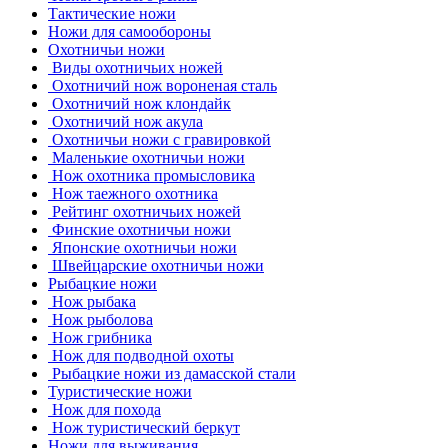
Тактические ножи
Ножи для самообороны
Охотничьи ножи
Виды охотничьих ножей
Охотничий нож вороненая сталь
Охотничий нож клондайк
Охотничий нож акула
Охотничьи ножи с гравировкой
Маленькие охотничьи ножи
Нож охотника промысловика
Нож таежного охотника
Рейтинг охотничьих ножей
Финские охотничьи ножи
Японские охотничьи ножи
Швейцарские охотничьи ножи
Рыбацкие ножи
Нож рыбака
Нож рыболова
Нож грибника
Нож для подводной охоты
Рыбацкие ножи из дамасской стали
Туристические ножи
Нож для похода
Нож туристический беркут
Ножи для выживания