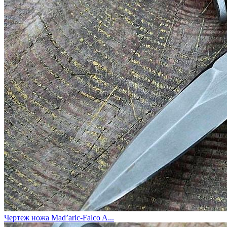
Чертеж ножа Mad’aric-Falco A...