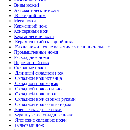
Виды ножей
Автоматические ножи
Выкидной нож
Мега ножи
Карманный нож
Консервный нож
Керамические ножи
Керамический складной нож
Какие ножи лучше керамические или стальные
Промышленные ножи
Раскладные ножи
Перочинный нож
Складные ножи
Длинный складной нож
Складной нож испанца
Складной нож корсар
Складной нож онтарио
Складной нож пират
Складной нож своими руками
Складной нож со штопором
Боевые складные ножи
Французские складные ножи
Японские складные ножи
Тычковый нож