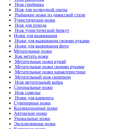
Нож грибника
Нож для подводной охоты
Рыбацкие ножи из дамасской стали
Туристические ножи
Нож для похода
Нож туристический беркут
Ножи для выживания
Ножи для выживания своими руками
Ножи для выживания фото
Метательные ножи
Как метать ножи
Метательные ножи кунай
Метательные ножи своими руками
Метательные ножи характеристики
Метательный нож скорпион
Нож метательный кобра
Специальные ножи
Нож сомелье
Ножи для карвинга
Сувенирные ножи
Коллекционные ножи
Авторские ножи
Уникальные ножи
Эксклюзивные ножи
Кухонные ножи