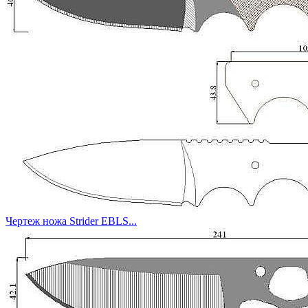
Чертеж ножа Strider EBLS...