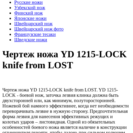
Русские ножи
Узбекский нож
Финский нож
Японские ножи
Швейцарский нож
Швейцарский нож фото
Французские тесаки
Шведские ножи
Чертеж ножа YD 1215-LOCK
knife from LOST
Чертеж ножа YD 1215-LOCK knife from LOST. YD 1215-
LOCK - боевой нож, заточка лезвия клинка должна быть
двухсторонней или, как минимум, полуторосторонней.
Ножевой бой намного эффективнее, когда нет необходимости
переворачивать лезвие в нужную сторону. Предпочтительная
форма лезвия для нанесения эффективных режущих и
колотых ударов – листовидная. Одной из обязательных
особенностей боевого ножа является наличие в конструкции
ограничителя рукояти, чтобы ладонь при сильном колющем