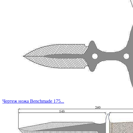
Чертеж ножа Benchmade 175...