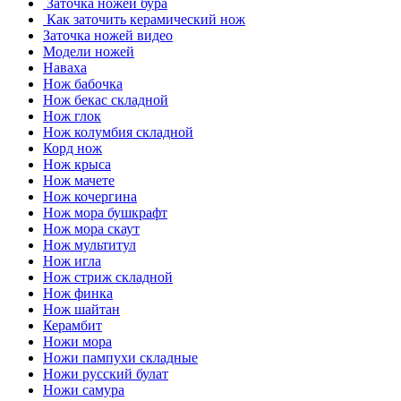
Заточка ножей бура
Как заточить керамический нож
Заточка ножей видео
Модели ножей
Наваха
Нож бабочка
Нож бекас складной
Нож глок
Нож колумбия складной
Корд нож
Нож крыса
Нож мачете
Нож кочергина
Нож мора бушкрафт
Нож мора скаут
Нож мультитул
Нож игла
Нож стриж складной
Нож финка
Нож шайтан
Керамбит
Ножи мора
Ножи пампухи складные
Ножи русский булат
Ножи самура