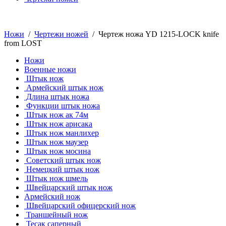
Ножи
/
Чертежи ножей
/ Чертеж ножа YD 1215-LOCK knife
from LOST
Ножи
Военные ножи
Штык нож
Армейский штык нож
Длина штык ножа
Функции штык ножа
Штык нож ак 74м
Штык нож арисака
Штык нож манлихер
Штык нож маузер
Штык нож мосина
Советский штык нож
Немецкий штык нож
Штык нож шмель
Швейцарский штык нож
Армейский нож
Швейцарский офицерский нож
Траншейный нож
Тесак саперный