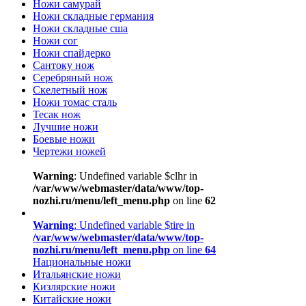
Ножи самурай
Ножи складные германия
Ножи складные сша
Ножи сог
Ножи спайдерко
Сантоку нож
Серебряный нож
Скелетный нож
Ножи томас сталь
Тесак нож
Лучшие ножи
Боевые ножи
Чертежи ножей
Warning
: Undefined variable $clhr in
/var/www/webmaster/data/www/top-
nozhi.ru/menu/left_menu.php
on line
62
Warning
: Undefined variable $tire in
/var/www/webmaster/data/www/top-
nozhi.ru/menu/left_menu.php
on line
64
Национальные ножи
Итальянские ножи
Кизлярские ножи
Китайские ножи