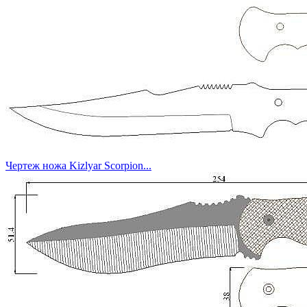
Чертеж ножа Kizlyar Scorpion...