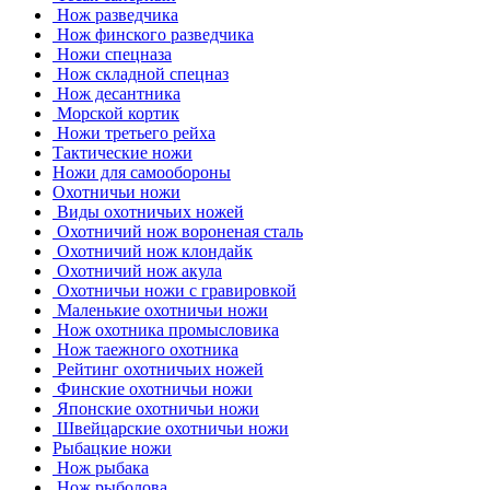
Нож разведчика
Нож финского разведчика
Ножи спецназа
Нож складной спецназ
Нож десантника
Морской кортик
Ножи третьего рейха
Тактические ножи
Ножи для самообороны
Охотничьи ножи
Виды охотничьих ножей
Охотничий нож вороненая сталь
Охотничий нож клондайк
Охотничий нож акула
Охотничьи ножи с гравировкой
Маленькие охотничьи ножи
Нож охотника промысловика
Нож таежного охотника
Рейтинг охотничьих ножей
Финские охотничьи ножи
Японские охотничьи ножи
Швейцарские охотничьи ножи
Рыбацкие ножи
Нож рыбака
Нож рыболова