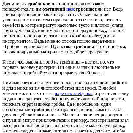
Для многих
грибников
не принципиально важно,
понадобится ли им
охотничий
нож
грибник
или нет. Ведь
грибы преспокойно можно срывать. Однако данное
утверждение не совсем справедливо за счет того, что есть
семейства, которые растут настолько густо и плотно (опята,
грузди, маслята), или имеют такую твердую ножку, что нож
станет не просто допустимым, но крайне необходимым
инструментом. Ведь именно отсюда пошло выражение:
«Грибов – косой коси». Пусть
нож грибника
– это и не коса,
но как подручный материал он подойдет прекрасно.
К тому же, вырвать гриб из грибницы – все равно, что
порвать человеку артерии. Ни один заядлый любитель не
пожелает подобной участи предмету своей охоты.
Помимо срезания заветного плода, пригодится
нож грибник
и для выполнения чисто хозяйственных нужд. В любой
момент может захотеться
нарезать хлебушка
, отрезать веточку
подлиннее для того, чтобы пошуршать листвой под ногами,
поискать спрятавшиеся грибы. Да и вообще, ни один
сознательный
грибник
не отправится в незнакомый лес без
двух вещей: компаса и ножа. Мало ли какие непредвиденные
ситуации могут приключиться: к примеру, повстречается злая
змея, решившая оставить на память о себе маленькую ранку,
которую следует незамедлительно разрезать для того, чтобы