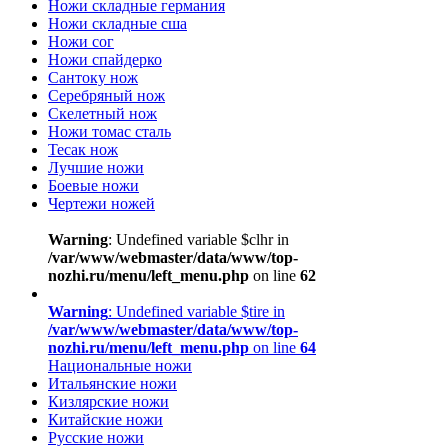
Ножи складные германия
Ножи складные сша
Ножи сог
Ножи спайдерко
Сантоку нож
Серебряный нож
Скелетный нож
Ножи томас сталь
Тесак нож
Лучшие ножи
Боевые ножи
Чертежи ножей
Warning
: Undefined variable $clhr in
/var/www/webmaster/data/www/top-
nozhi.ru/menu/left_menu.php
on line
62
Warning
: Undefined variable $tire in
/var/www/webmaster/data/www/top-
nozhi.ru/menu/left_menu.php
on line
64
Национальные ножи
Итальянские ножи
Кизлярские ножи
Китайские ножи
Русские ножи