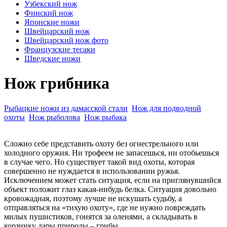
Узбекский нож
Финский нож
Японские ножи
Швейцарский нож
Швейцарский нож фото
Французские тесаки
Шведские ножи
Нож грибника
Рыбацкие ножи из дамасской стали
Нож для подводной
охоты
Нож рыболова
Нож рыбака
Сложно себе представить охоту без огнестрельного или
холодного оружия. Ни трофеем не запасешься, ни отобьешься
в случае чего. Но существует такой вид охоты, которая
совершенно не нуждается в использовании ружья.
Исключением может стать ситуация, если на приглянувшийся
объект положит глаз какая-нибудь белка. Ситуация довольно
кровожадная, поэтому лучше не искушать судьбу, а
отправляться на «тихую охоту», где не нужно повреждать
милых пушистиков, гонятся за оленями, а складывать в
корзинку дары природы – грибы.