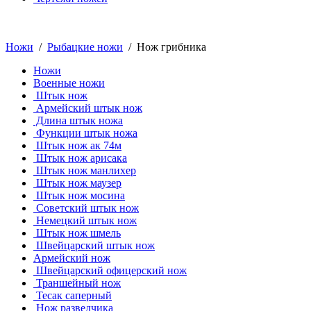
Ножи
/
Рыбацкие ножи
/ Нож грибника
Ножи
Военные ножи
Штык нож
Армейский штык нож
Длина штык ножа
Функции штык ножа
Штык нож ак 74м
Штык нож арисака
Штык нож манлихер
Штык нож маузер
Штык нож мосина
Советский штык нож
Немецкий штык нож
Штык нож шмель
Швейцарский штык нож
Армейский нож
Швейцарский офицерский нож
Траншейный нож
Тесак саперный
Нож разведчика