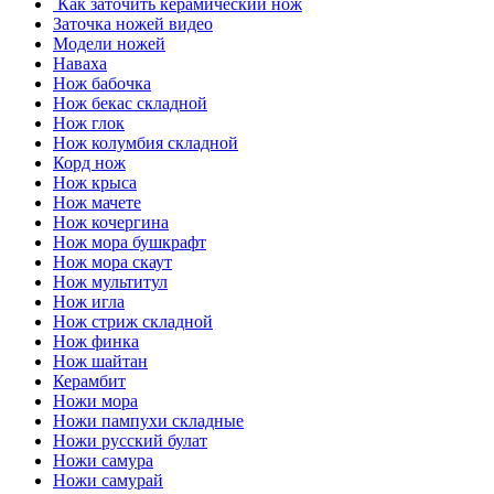
Как заточить керамический нож
Заточка ножей видео
Модели ножей
Наваха
Нож бабочка
Нож бекас складной
Нож глок
Нож колумбия складной
Корд нож
Нож крыса
Нож мачете
Нож кочергина
Нож мора бушкрафт
Нож мора скаут
Нож мультитул
Нож игла
Нож стриж складной
Нож финка
Нож шайтан
Керамбит
Ножи мора
Ножи пампухи складные
Ножи русский булат
Ножи самура
Ножи самурай