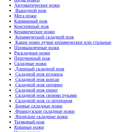
Автоматические ножи
Выкидной нож
Мега ножи
Карманный нож
Консервный нож
Керамические ножи
Керамический складной нож
Какие ножи лучше керамические или стальные
Промышленные ножи
Раскладные ножи
Перочинный нож
Складные ножи
Длинный складной нож
Складной нож испанца
Складной нож корсар
Складной нож онтарио
Складной нож пират
Складной нож своими руками
Складной нож со штопором
Боевые складные ножи
Французские складные ножи
Японские складные ножи
Тычковый нож
Кованые ножи