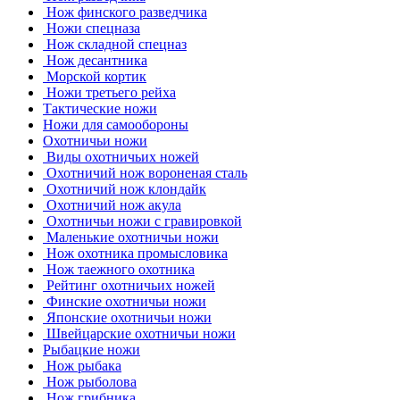
Нож финского разведчика
Ножи спецназа
Нож складной спецназ
Нож десантника
Морской кортик
Ножи третьего рейха
Тактические ножи
Ножи для самообороны
Охотничьи ножи
Виды охотничьих ножей
Охотничий нож вороненая сталь
Охотничий нож клондайк
Охотничий нож акула
Охотничьи ножи с гравировкой
Маленькие охотничьи ножи
Нож охотника промысловика
Нож таежного охотника
Рейтинг охотничьих ножей
Финские охотничьи ножи
Японские охотничьи ножи
Швейцарские охотничьи ножи
Рыбацкие ножи
Нож рыбака
Нож рыболова
Нож грибника