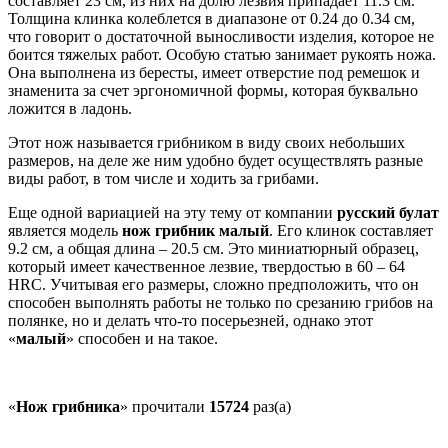
составляет 23 см, из них на долю лезвия припадает 11.3 см.
Толщина клинка колеблется в диапазоне от 0.24 до 0.34 см,
что говорит о достаточной выносливости изделия, которое не
боится тяжелых работ. Особую статью занимает рукоять ножа.
Она выполнена из бересты, имеет отверстие под ремешок и
знаменита за счет эргономичной формы, которая буквально
ложится в ладонь.
Этот нож называется грибником в виду своих небольших
размеров, на деле же ним удобно будет осуществлять разные
виды работ, в том числе и ходить за грибами.
Еще одной вариацией на эту тему от компании
русский булат
является модель
нож грибник малый
. Его клинок составляет
9.2 см, а общая длина – 20.5 см. Это миниатюрный образец,
который имеет качественное лезвие, твердостью в 60 – 64
HRC. Учитывая его размеры, сложно предположить, что он
способен выполнять работы не только по срезанию грибов на
полянке, но и делать что-то посерьезней, однако этот
«
малый
» способен и на такое.
«
Нож грибника
» прочитали
15724
раз(а)