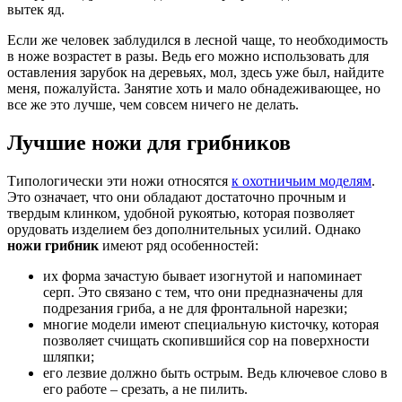
вытек яд.
Если же человек заблудился в лесной чаще, то необходимость
в ноже возрастет в разы. Ведь его можно использовать для
оставления зарубок на деревьях, мол, здесь уже был, найдите
меня, пожалуйста. Занятие хоть и мало обнадеживающее, но
все же это лучше, чем совсем ничего не делать.
Лучшие ножи для грибников
Типологически эти ножи относятся
к охотничьим моделям
.
Это означает, что они обладают достаточно прочным и
твердым клинком, удобной рукоятью, которая позволяет
орудовать изделием без дополнительных усилий. Однако
ножи грибник
имеют ряд особенностей:
их форма зачастую бывает изогнутой и напоминает
серп. Это связано с тем, что они предназначены для
подрезания гриба, а не для фронтальной нарезки;
многие модели имеют специальную кисточку, которая
позволяет счищать скопившийся сор на поверхности
шляпки;
его лезвие должно быть острым. Ведь ключевое слово в
его работе – срезать, а не пилить.