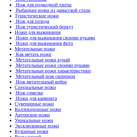
Нож для подводной охоты
Рыбацкие ножи из дамасской стали
Туристические ножи
Нож для похода
Нож туристический беркут
Ножи для выживания
Ножи для выживания своими руками
Ножи для выживания фото
Метательные ножи
Как метать ножи
Метательные ножи кунай
Метательные ножи своими руками
Метательные ножи характеристики
Метательный нож скорпион
Нож метательный кобра
Специальные ножи
Нож сомелье
Ножи для карвинга
Сувенирные ножи
Коллекционные ножи
Авторские ножи
Уникальные ножи
Эксклюзивные ножи
Кухонные ножи
Виды ножей