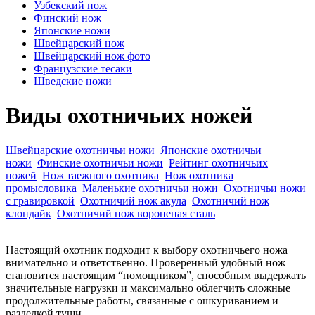
Узбекский нож
Финский нож
Японские ножи
Швейцарский нож
Швейцарский нож фото
Французские тесаки
Шведские ножи
Виды охотничьих ножей
Швейцарские охотничьи ножи
Японские охотничьи
ножи
Финские охотничьи ножи
Рейтинг охотничьих
ножей
Нож таежного охотника
Нож охотника
промысловика
Маленькие охотничьи ножи
Охотничьи ножи
с гравировкой
Охотничий нож акула
Охотничий нож
клондайк
Охотничий нож вороненая сталь
Настоящий охотник подходит к выбору охотничьего ножа
внимательно и ответственно. Проверенный удобный нож
становится настоящим “помощником”, способным выдержать
значительные нагрузки и максимально облегчить сложные
продолжительные работы, связанные с ошкуриванием и
разделкой туши.