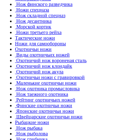
Нож финского разведчика
Ножи спецназа
Нож складной спецназ
Нож десантника
Морской кортик
Ножи третьего рейха
Тактические ножи
Ножи для самообороны
Охотничьи ножи
Виды охотничьих ножей
Охотничий нож вороненая сталь
Охотничий нож клондайк
Охотничий нож акула
Охотничьи ножи с гравировкой
Маленькие охотничьи ножи
Нож охотника промысловика
Нож таежного охотника
Рейтинг охотничьих ножей
Финские охотничьи ножи
Японские охотничьи ножи
Швейцарские охотничьи ножи
Рыбацкие ножи
Нож рыбака
Нож рыболова
Нож грибника