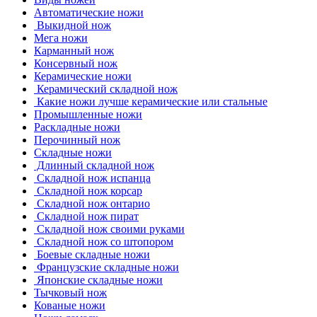
Автоматические ножи
Выкидной нож
Мега ножи
Карманный нож
Консервный нож
Керамические ножи
Керамический складной нож
Какие ножи лучше керамические или стальные
Промышленные ножи
Раскладные ножи
Перочинный нож
Складные ножи
Длинный складной нож
Складной нож испанца
Складной нож корсар
Складной нож онтарио
Складной нож пират
Складной нож своими руками
Складной нож со штопором
Боевые складные ножи
Французские складные ножи
Японские складные ножи
Тычковый нож
Кованые ножи