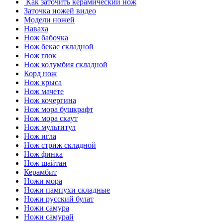
Как заточить керамический нож
Заточка ножей видео
Модели ножей
Наваха
Нож бабочка
Нож бекас складной
Нож глок
Нож колумбия складной
Корд нож
Нож крыса
Нож мачете
Нож кочергина
Нож мора бушкрафт
Нож мора скаут
Нож мультитул
Нож игла
Нож стриж складной
Нож финка
Нож шайтан
Керамбит
Ножи мора
Ножи пампухи складные
Ножи русский булат
Ножи самура
Ножи самурай