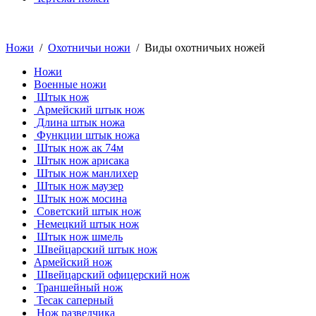
Ножи
/
Охотничьи ножи
/ Виды охотничьих ножей
Ножи
Военные ножи
Штык нож
Армейский штык нож
Длина штык ножа
Функции штык ножа
Штык нож ак 74м
Штык нож арисака
Штык нож манлихер
Штык нож маузер
Штык нож мосина
Советский штык нож
Немецкий штык нож
Штык нож шмель
Швейцарский штык нож
Армейский нож
Швейцарский офицерский нож
Траншейный нож
Тесак саперный
Нож разведчика