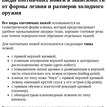
от формы лезвия и размеров холодного
оружия
Все виды охотничьих ножей
основываются на
геометрической форме клинка, которая предусматривает
удобное прокалывание шкурки туши, хорошие глубокие резы
или точное поверхностное обрезание отдельных тканей.
Для охотничьих ножей используются следующие
типы
лезвий:
с прямой верхней кромкой;
с плавным опущением верхней кромки к центрально
расположенному острию (дроп-пойнт);
с повышением линии кромки и размещенным в верхней
части относительно оси лезвия острием (trailing-point);
клинок по типу ножа “боуи” с прямой верхней кромкой
лезвия, имеющей крутой спуск у его острия (clip-point);
с прямым обухом и изогнутой режущей кромкой
(скиннер);
с обоюдоострым клиновидным лезвием по типу
кинжала.