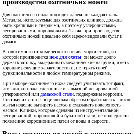
производства охотничьих ножей
Для охотничьего ножа подходит далеко не каждая сталь.
Металлы, используемые для охотничьих клинков, должны
быть крепкими и твердыми, а поэтому углеродистыми,
легированными, порошковыми. Также при производстве
охотничьих ножей идеально себя зарекомендовали булат и
дамаск.
В зависимости от химического состава марки стали, из
которой производится
нож для охоты
, он может долго
держать заточку, выдерживать механические нагрузки, иметь
хорошие режущие характеристики, не терять своей
функциональности в любом температурном режиме.
При выборе охотничьего ножа следует учитывать тот факт,
что клинки ножа, сделанные из алмазной легированной
углеродистой или
дамасской стали
, подвержены коррозии.
Поэтому их стоит специальным образом обрабатывать – после
мытья изделие вытирать насухо и смазывать поверхность
маслом. Клинки, которые сделаны из инструментальной
легированной, порошковой и булатной стали, не подвержены
появлению коррозионных пятен от воды и сырости.
Виды охотничьих ножей в зависимости