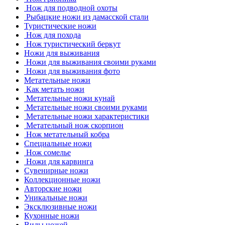
Нож для подводной охоты
Рыбацкие ножи из дамасской стали
Туристические ножи
Нож для похода
Нож туристический беркут
Ножи для выживания
Ножи для выживания своими руками
Ножи для выживания фото
Метательные ножи
Как метать ножи
Метательные ножи кунай
Метательные ножи своими руками
Метательные ножи характеристики
Метательный нож скорпион
Нож метательный кобра
Специальные ножи
Нож сомелье
Ножи для карвинга
Сувенирные ножи
Коллекционные ножи
Авторские ножи
Уникальные ножи
Эксклюзивные ножи
Кухонные ножи
Виды ножей