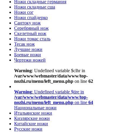
Ножи складные германия
Ножи складные сша
Ножи сог
Ножи спайдерко
Сантоку нож
Серебряный нож
Скелетный нож
Ножи томас сталь
Тесак нож
Лучшие ножи
Боевые ножи
Чертежи ножей
Warning
: Undefined variable $clhr in
/var/www/webmaster/data/www/top-
nozhi.ru/menu/left_menu.php
on line
62
Warning
: Undefined variable $tire in
/var/www/webmaster/data/www/top-
nozhi.ru/menu/left_menu.php
on line
64
Национальные ножи
Итальянские ножи
Кизлярские ножи
Китайские ножи
Русские ножи