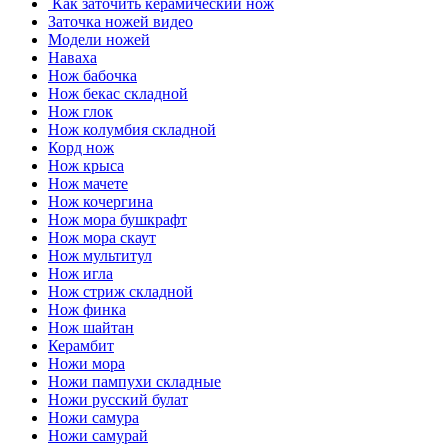
Как заточить керамический нож
Заточка ножей видео
Модели ножей
Наваха
Нож бабочка
Нож бекас складной
Нож глок
Нож колумбия складной
Корд нож
Нож крыса
Нож мачете
Нож кочергина
Нож мора бушкрафт
Нож мора скаут
Нож мультитул
Нож игла
Нож стриж складной
Нож финка
Нож шайтан
Керамбит
Ножи мора
Ножи пампухи складные
Ножи русский булат
Ножи самура
Ножи самурай