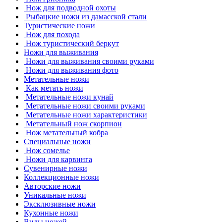
Нож для подводной охоты
Рыбацкие ножи из дамасской стали
Туристические ножи
Нож для похода
Нож туристический беркут
Ножи для выживания
Ножи для выживания своими руками
Ножи для выживания фото
Метательные ножи
Как метать ножи
Метательные ножи кунай
Метательные ножи своими руками
Метательные ножи характеристики
Метательный нож скорпион
Нож метательный кобра
Специальные ножи
Нож сомелье
Ножи для карвинга
Сувенирные ножи
Коллекционные ножи
Авторские ножи
Уникальные ножи
Эксклюзивные ножи
Кухонные ножи
Виды ножей