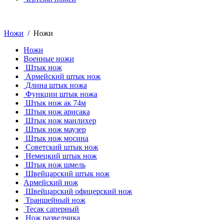
Ножи
/ Ножи
Ножи
Военные ножи
Штык нож
Армейский штык нож
Длина штык ножа
Функции штык ножа
Штык нож ак 74м
Штык нож арисака
Штык нож манлихер
Штык нож маузер
Штык нож мосина
Советский штык нож
Немецкий штык нож
Штык нож шмель
Швейцарский штык нож
Армейский нож
Швейцарский офицерский нож
Траншейный нож
Тесак саперный
Нож разведчика