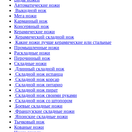
Автоматические ножи
Выкидной нож
Мега ножи
Карманный нож
Консервный нож
Керамические ножи
Керамический складной нож
Какие ножи лучше керамические или стальные
Промышленные ножи
Раскладные ножи
Перочинный нож
Складные ножи
Длинный складной нож
Складной нож испанца
Складной нож корсар
Складной нож онтарио
Складной нож пират
Складной нож своими руками
Складной нож со штопором
Боевые складные ножи
Французские складные ножи
Японские складные ножи
Тычковый нож
Кованые ножи