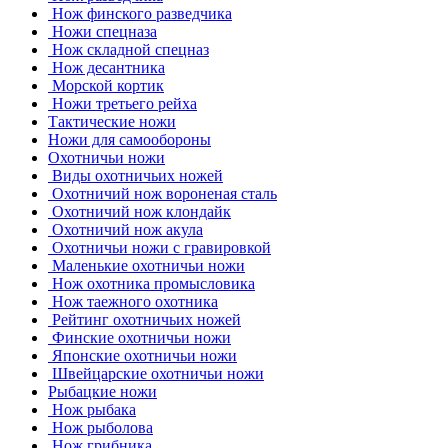
Нож финского разведчика
Ножи спецназа
Нож складной спецназ
Нож десантника
Морской кортик
Ножи третьего рейха
Тактические ножи
Ножи для самообороны
Охотничьи ножи
Виды охотничьих ножей
Охотничий нож вороненая сталь
Охотничий нож клондайк
Охотничий нож акула
Охотничьи ножи с гравировкой
Маленькие охотничьи ножи
Нож охотника промысловика
Нож таежного охотника
Рейтинг охотничьих ножей
Финские охотничьи ножи
Японские охотничьи ножи
Швейцарские охотничьи ножи
Рыбацкие ножи
Нож рыбака
Нож рыболова
Нож грибника