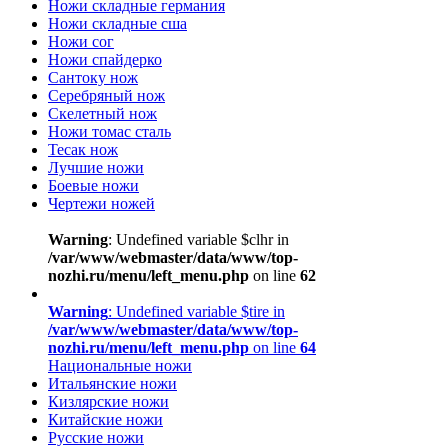
Ножи складные германия
Ножи складные сша
Ножи сог
Ножи спайдерко
Сантоку нож
Серебряный нож
Скелетный нож
Ножи томас сталь
Тесак нож
Лучшие ножи
Боевые ножи
Чертежи ножей
Warning
: Undefined variable $clhr in
/var/www/webmaster/data/www/top-
nozhi.ru/menu/left_menu.php
on line
62
Warning
: Undefined variable $tire in
/var/www/webmaster/data/www/top-
nozhi.ru/menu/left_menu.php
on line
64
Национальные ножи
Итальянские ножи
Кизлярские ножи
Китайские ножи
Русские ножи