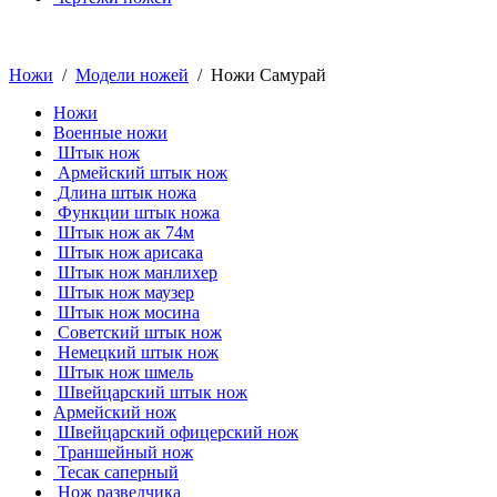
Ножи
/
Модели ножей
/ Ножи Самурай
Ножи
Военные ножи
Штык нож
Армейский штык нож
Длина штык ножа
Функции штык ножа
Штык нож ак 74м
Штык нож арисака
Штык нож манлихер
Штык нож маузер
Штык нож мосина
Советский штык нож
Немецкий штык нож
Штык нож шмель
Швейцарский штык нож
Армейский нож
Швейцарский офицерский нож
Траншейный нож
Тесак саперный
Нож разведчика