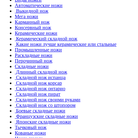
Автоматические ножи
Выкидной нож
Мега ножи
Карманный нож
Консервный нож
Керамические ножи
Керамический складной нож
Какие ножи лучше керамические или стальные
Промышленные ножи
Раскладные ножи
Перочинный нож
Складные ножи
Длинный складной нож
Складной нож испанца
Складной нож корсар
Складной нож онтарио
Складной нож пират
Складной нож своими руками
Складной нож со штопором
Боевые складные ножи
Французские складные ножи
Японские складные ножи
Тычковый нож
Кованые ножи