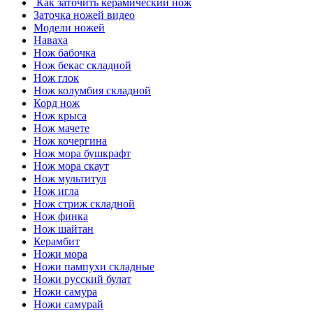
Как заточить керамический нож
Заточка ножей видео
Модели ножей
Наваха
Нож бабочка
Нож бекас складной
Нож глок
Нож колумбия складной
Корд нож
Нож крыса
Нож мачете
Нож кочергина
Нож мора бушкрафт
Нож мора скаут
Нож мультитул
Нож игла
Нож стриж складной
Нож финка
Нож шайтан
Керамбит
Ножи мора
Ножи пампухи складные
Ножи русский булат
Ножи самура
Ножи самурай