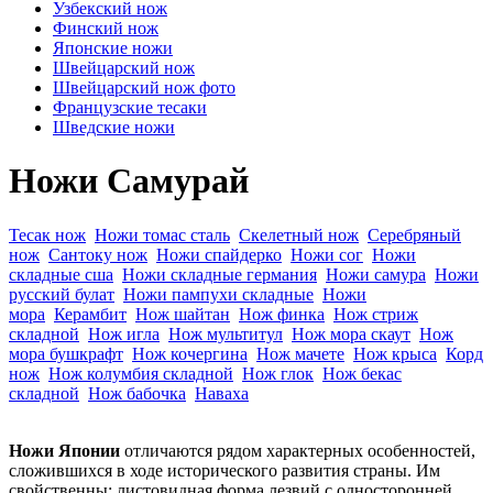
Узбекский нож
Финский нож
Японские ножи
Швейцарский нож
Швейцарский нож фото
Французские тесаки
Шведские ножи
Ножи Самурай
Тесак нож
Ножи томас сталь
Скелетный нож
Серебряный
нож
Сантоку нож
Ножи спайдерко
Ножи сог
Ножи
складные сша
Ножи складные германия
Ножи самура
Ножи
русский булат
Ножи пампухи складные
Ножи
мора
Керамбит
Нож шайтан
Нож финка
Нож стриж
складной
Нож игла
Нож мультитул
Нож мора скаут
Нож
мора бушкрафт
Нож кочергина
Нож мачете
Нож крыса
Корд
нож
Нож колумбия складной
Нож глок
Нож бекас
складной
Нож бабочка
Наваха
Ножи Японии
отличаются рядом характерных особенностей,
сложившихся в ходе исторического развития страны. Им
свойственны: листовидная форма лезвий с односторонней,