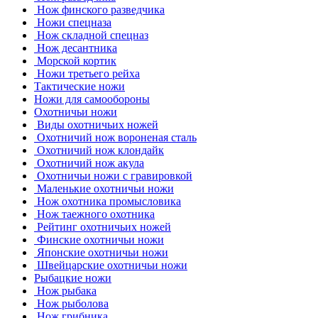
Нож финского разведчика
Ножи спецназа
Нож складной спецназ
Нож десантника
Морской кортик
Ножи третьего рейха
Тактические ножи
Ножи для самообороны
Охотничьи ножи
Виды охотничьих ножей
Охотничий нож вороненая сталь
Охотничий нож клондайк
Охотничий нож акула
Охотничьи ножи с гравировкой
Маленькие охотничьи ножи
Нож охотника промысловика
Нож таежного охотника
Рейтинг охотничьих ножей
Финские охотничьи ножи
Японские охотничьи ножи
Швейцарские охотничьи ножи
Рыбацкие ножи
Нож рыбака
Нож рыболова
Нож грибника