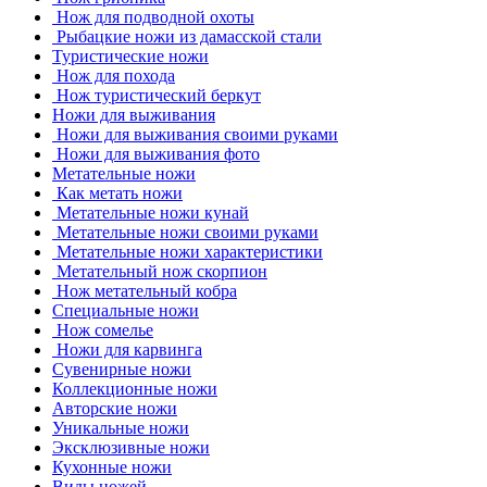
Нож для подводной охоты
Рыбацкие ножи из дамасской стали
Туристические ножи
Нож для похода
Нож туристический беркут
Ножи для выживания
Ножи для выживания своими руками
Ножи для выживания фото
Метательные ножи
Как метать ножи
Метательные ножи кунай
Метательные ножи своими руками
Метательные ножи характеристики
Метательный нож скорпион
Нож метательный кобра
Специальные ножи
Нож сомелье
Ножи для карвинга
Сувенирные ножи
Коллекционные ножи
Авторские ножи
Уникальные ножи
Эксклюзивные ножи
Кухонные ножи
Виды ножей