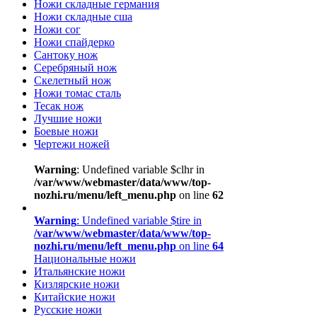
Ножи складные германия
Ножи складные сша
Ножи сог
Ножи спайдерко
Сантоку нож
Серебряный нож
Скелетный нож
Ножи томас сталь
Тесак нож
Лучшие ножи
Боевые ножи
Чертежи ножей
Warning
: Undefined variable $clhr in
/var/www/webmaster/data/www/top-
nozhi.ru/menu/left_menu.php
on line
62
Warning
: Undefined variable $tire in
/var/www/webmaster/data/www/top-
nozhi.ru/menu/left_menu.php
on line
64
Национальные ножи
Итальянские ножи
Кизлярские ножи
Китайские ножи
Русские ножи