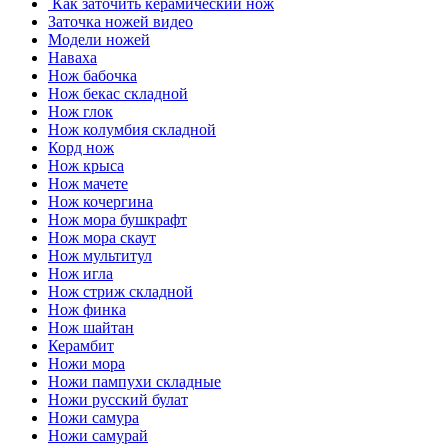
Как заточить керамический нож
Заточка ножей видео
Модели ножей
Наваха
Нож бабочка
Нож бекас складной
Нож глок
Нож колумбия складной
Корд нож
Нож крыса
Нож мачете
Нож кочергина
Нож мора бушкрафт
Нож мора скаут
Нож мультитул
Нож игла
Нож стриж складной
Нож финка
Нож шайтан
Керамбит
Ножи мора
Ножи пампухи складные
Ножи русский булат
Ножи самура
Ножи самурай