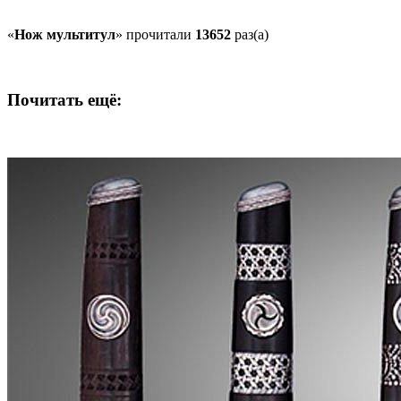
«
Нож мультитул
» прочитали
13652
раз(а)
Почитать ещё: