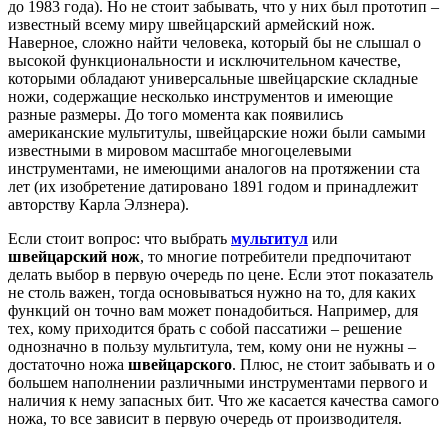
до 1983 года). Но не стоит забывать, что у них был прототип –
известный всему миру швейцарский армейский нож.
Наверное, сложно найти человека, который бы не слышал о
высокой функциональности и исключительном качестве,
которыми обладают универсальные швейцарские складные
ножи, содержащие несколько инструментов и имеющие
разные размеры. До того момента как появились
американские мультитулы, швейцарские ножи были самыми
известными в мировом масштабе многоцелевыми
инструментами, не имеющими аналогов на протяжении ста
лет (их изобретение датировано 1891 годом и принадлежит
авторству Карла Элзнера).
Если стоит вопрос: что выбрать
мультитул
или
швейцарский нож
, то многие потребители предпочитают
делать выбор в первую очередь по цене. Если этот показатель
не столь важен, тогда основываться нужно на то, для каких
функций он точно вам может понадобиться. Например, для
тех, кому приходится брать с собой пассатижи – решение
однозначно в пользу мультитула, тем, кому они не нужны –
достаточно ножа
швейцарского
. Плюс, не стоит забывать и о
большем наполнении различными инструментами первого и
наличия к нему запасных бит. Что же касается качества самого
ножа, то все зависит в первую очередь от производителя.