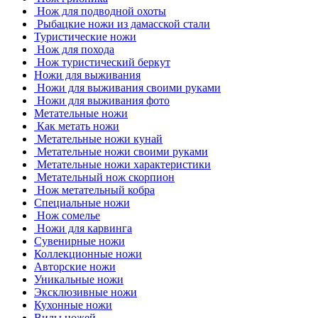
Нож для подводной охоты
Рыбацкие ножи из дамасской стали
Туристические ножи
Нож для похода
Нож туристический беркут
Ножи для выживания
Ножи для выживания своими руками
Ножи для выживания фото
Метательные ножи
Как метать ножи
Метательные ножи кунай
Метательные ножи своими руками
Метательные ножи характеристики
Метательный нож скорпион
Нож метательный кобра
Специальные ножи
Нож сомелье
Ножи для карвинга
Сувенирные ножи
Коллекционные ножи
Авторские ножи
Уникальные ножи
Эксклюзивные ножи
Кухонные ножи
Виды ножей