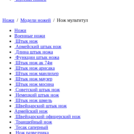
Ножи
/
Модели ножей
/ Нож мультитул
Ножи
Военные ножи
Штык нож
Армейский штык нож
Длина штык ножа
Функции штык ножа
Штык нож ак 74м
Штык нож арисака
Штык нож манлихер
Штык нож маузер
Штык нож мосина
Советский штык нож
Немецкий штык нож
Штык нож шмель
Швейцарский штык нож
Армейский нож
Швейцарский офицерский нож
Траншейный нож
Тесак саперный
Нож разведчика