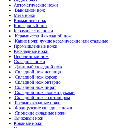
Автоматические ножи
Выкидной нож
Мега ножи
Карманный нож
Консервный нож
Керамические ножи
Керамический складной нож
Какие ножи лучше керамические или стальные
Промышленные ножи
Раскладные ножи
Перочинный нож
Складные ножи
Длинный складной нож
Складной нож испанца
Складной нож корсар
Складной нож онтарио
Складной нож пират
Складной нож своими руками
Складной нож со штопором
Боевые складные ножи
Французские складные ножи
Японские складные ножи
Тычковый нож
Кованые ножи