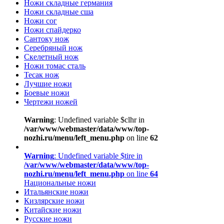
Ножи складные германия
Ножи складные сша
Ножи сог
Ножи спайдерко
Сантоку нож
Серебряный нож
Скелетный нож
Ножи томас сталь
Тесак нож
Лучшие ножи
Боевые ножи
Чертежи ножей
Warning
: Undefined variable $clhr in
/var/www/webmaster/data/www/top-
nozhi.ru/menu/left_menu.php
on line
62
Warning
: Undefined variable $tire in
/var/www/webmaster/data/www/top-
nozhi.ru/menu/left_menu.php
on line
64
Национальные ножи
Итальянские ножи
Кизлярские ножи
Китайские ножи
Русские ножи