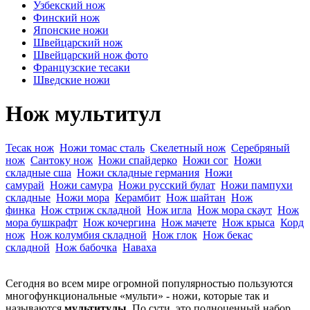
Узбекский нож
Финский нож
Японские ножи
Швейцарский нож
Швейцарский нож фото
Французские тесаки
Шведские ножи
Нож мультитул
Тесак нож
Ножи томас сталь
Скелетный нож
Серебряный
нож
Сантоку нож
Ножи спайдерко
Ножи сог
Ножи
складные сша
Ножи складные германия
Ножи
самурай
Ножи самура
Ножи русский булат
Ножи пампухи
складные
Ножи мора
Керамбит
Нож шайтан
Нож
финка
Нож стриж складной
Нож игла
Нож мора скаут
Нож
мора бушкрафт
Нож кочергина
Нож мачете
Нож крыса
Корд
нож
Нож колумбия складной
Нож глок
Нож бекас
складной
Нож бабочка
Наваха
Сегодня во всем мире огромной популярностью пользуются
многофункциональные «мульти» - ножи, которые так и
называются
мультитулы.
По сути, это полноценный набор