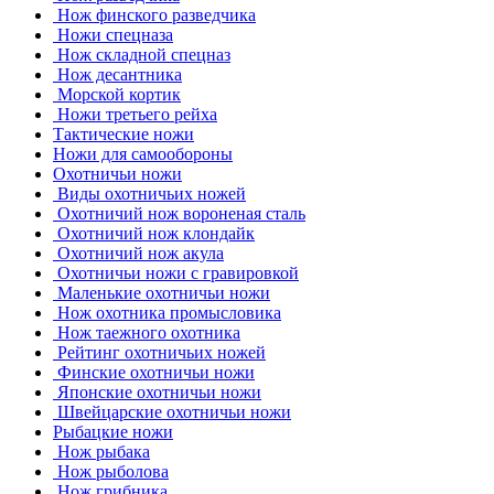
Нож финского разведчика
Ножи спецназа
Нож складной спецназ
Нож десантника
Морской кортик
Ножи третьего рейха
Тактические ножи
Ножи для самообороны
Охотничьи ножи
Виды охотничьих ножей
Охотничий нож вороненая сталь
Охотничий нож клондайк
Охотничий нож акула
Охотничьи ножи с гравировкой
Маленькие охотничьи ножи
Нож охотника промысловика
Нож таежного охотника
Рейтинг охотничьих ножей
Финские охотничьи ножи
Японские охотничьи ножи
Швейцарские охотничьи ножи
Рыбацкие ножи
Нож рыбака
Нож рыболова
Нож грибника