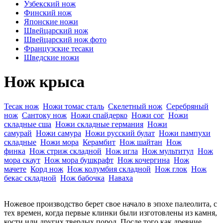
Узбекский нож
Финский нож
Японские ножи
Швейцарский нож
Швейцарский нож фото
Французские тесаки
Шведские ножи
Нож крыса
Тесак нож
Ножи томас сталь
Скелетный нож
Серебряный
нож
Сантоку нож
Ножи спайдерко
Ножи сог
Ножи
складные сша
Ножи складные германия
Ножи
самурай
Ножи самура
Ножи русский булат
Ножи пампухи
складные
Ножи мора
Керамбит
Нож шайтан
Нож
финка
Нож стриж складной
Нож игла
Нож мультитул
Нож
мора скаут
Нож мора бушкрафт
Нож кочергина
Нож
мачете
Корд нож
Нож колумбия складной
Нож глок
Нож
бекас складной
Нож бабочка
Наваха
Ножевое производство берет свое начало в эпохе палеолита, с
тех времен, когда первые клинки были изготовлены из камня,
кости или других твердых пород. После того как древние