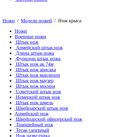
Ножи
/
Модели ножей
/ Нож крыса
Ножи
Военные ножи
Штык нож
Армейский штык нож
Длина штык ножа
Функции штык ножа
Штык нож ак 74м
Штык нож арисака
Штык нож манлихер
Штык нож маузер
Штык нож мосина
Советский штык нож
Немецкий штык нож
Штык нож шмель
Швейцарский штык нож
Армейский нож
Швейцарский офицерский нож
Траншейный нож
Тесак саперный
Нож разведчика