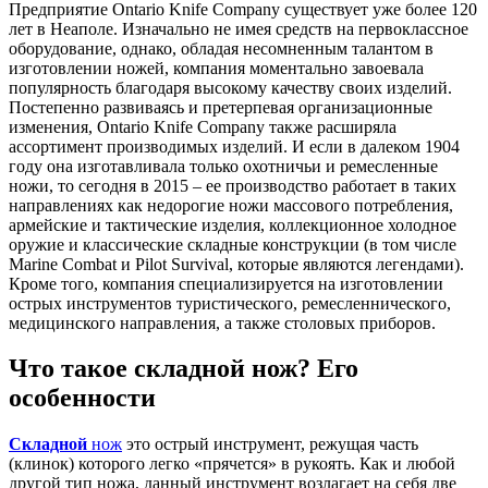
Предприятие Ontario Knife Company существует уже более 120
лет в Неаполе. Изначально не имея средств на первоклассное
оборудование, однако, обладая несомненным талантом в
изготовлении ножей, компания моментально завоевала
популярность благодаря высокому качеству своих изделий.
Постепенно развиваясь и претерпевая организационные
изменения, Ontario Knife Company также расширяла
ассортимент производимых изделий. И если в далеком 1904
году она изготавливала только охотничьи и ремесленные
ножи, то сегодня в 2015 – ее производство работает в таких
направлениях как недорогие ножи массового потребления,
армейские и тактические изделия, коллекционное холодное
оружие и классические складные конструкции (в том числе
Marine Combat и Pilot Survival, которые являются легендами).
Кроме того, компания специализируется на изготовлении
острых инструментов туристического, ремесленнического,
медицинского направления, а также столовых приборов.
Что такое складной нож? Его
особенности
Складной
нож
это острый инструмент, режущая часть
(клинок) которого легко «прячется» в рукоять. Как и любой
другой тип ножа, данный инструмент возлагает на себя две