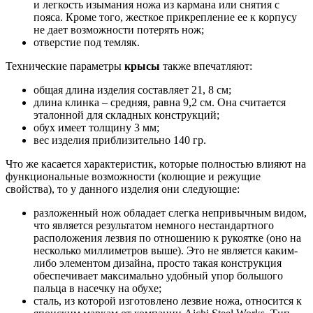
и легкость изымания ножа из кармана или снятия с
пояса. Кроме того, жесткое прикрепление ее к корпусу
не дает возможности потерять нож;
отверстие под темляк.
Технические параметры
крысы
также впечатляют:
общая длина изделия составляет 21, 8 см;
длина клинка – средняя, равна 9,2 см. Она считается
эталонной для складных конструкций;
обух имеет толщину 3 мм;
вес изделия приблизительно 140 гр.
Что же касается характеристик, которые полностью влияют на
функциональные возможности (колющие и режущие
свойства), то у данного изделия они следующие:
разложенный нож обладает слегка непривычным видом,
что является результатом немного нестандартного
расположения лезвия по отношению к рукоятке (оно на
несколько миллиметров выше). Это не является каким-
либо элементом дизайна, просто такая конструкция
обеспечивает максимально удобный упор большого
пальца в насечку на обухе;
сталь, из которой изготовлено лезвие ножа, относится к