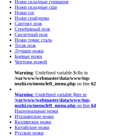
Ножи складные германия
Ножи складные сша
Ножи сог
Ножи спайдерко
Сантоку нож
Серебряный нож
Скелетный нож
Ножи томас сталь
Тесак нож
Лучшие ножи
Боевые ножи
Чертежи ножей
Warning
: Undefined variable $clhr in
/var/www/webmaster/data/www/top-
nozhi.ru/menu/left_menu.php
on line
62
Warning
: Undefined variable $tire in
/var/www/webmaster/data/www/top-
nozhi.ru/menu/left_menu.php
on line
64
Национальные ножи
Итальянские ножи
Кизлярские ножи
Китайские ножи
Русские ножи