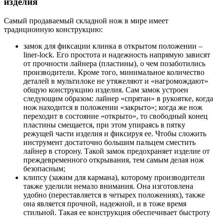
изделия
Самый продаваемый складной нож в мире имеет
традиционную конструкцию:
замок для фиксации клинка в открытом положении –
liner-lock. Его простота и надежность напрямую зависят
от прочности лайнера (пластины), о чем позаботились
производители. Кроме того, минимальное количество
деталей в мультилоке не утяжеляют и «нагромождают»
общую конструкцию изделия. Сам замок устроен
следующим образом: лайнер «спрятан» в рукоятке, когда
нож находится в положении «закрыто»; когда же нож
переходит в состояние «открыто», то свободный конец
пластины смещается, при этом упираясь в пятку
режущей части изделия и фиксируя ее. Чтобы сложить
инструмент достаточно большим пальцем сместить
лайнер в сторону. Такой замок предохраняет изделие от
преждевременного открывания, тем самым делая нож
безопасным;
клипсу (зажим для кармана), которому производители
также уделили немало внимания. Она изготовлена
удобно (переставляется в четырех положениях), также
она является прочной, надежной, и в тоже время
стильной. Такая ее конструкция обеспечивает быстроту