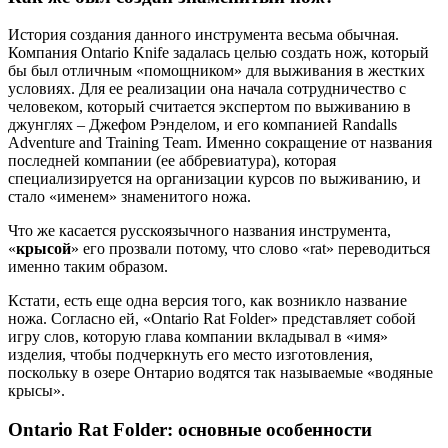
История создания данного инструмента весьма обычная.
Компания Ontario Knife задалась целью создать нож, который
бы был отличным «помощником» для выживания в жестких
условиях. Для ее реализации она начала сотрудничество с
человеком, который считается экспертом по выживанию в
джунглях – Джефом Рэнделом, и его компанией Randalls
Adventure and Training Team. Именно сокращение от названия
последней компании (ее аббревиатура), которая
специализируется на организации курсов по выживанию, и
стало «именем» знаменитого ножа.
Что же касается русскоязычного названия инструмента,
«
крысой
» его прозвали потому, что слово «rat» переводиться
именно таким образом.
Кстати, есть еще одна версия того, как возникло название
ножа. Согласно ей, «Ontario Rat Folder» представляет собой
игру слов, которую глава компании вкладывал в «имя»
изделия, чтобы подчеркнуть его место изготовления,
поскольку в озере Онтарио водятся так называемые «водяные
крысы».
Ontario Rat Folder: основные особенности