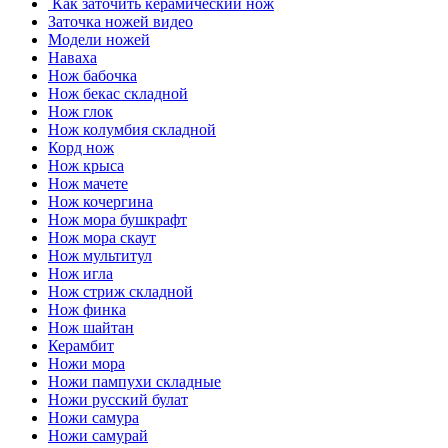
Как заточить керамический нож
Заточка ножей видео
Модели ножей
Наваха
Нож бабочка
Нож бекас складной
Нож глок
Нож колумбия складной
Корд нож
Нож крыса
Нож мачете
Нож кочергина
Нож мора бушкрафт
Нож мора скаут
Нож мультитул
Нож игла
Нож стриж складной
Нож финка
Нож шайтан
Керамбит
Ножи мора
Ножи пампухи складные
Ножи русский булат
Ножи самура
Ножи самурай