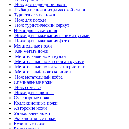
Нож для подводной охоты
Рыбацкие ножи из дамасской стали
Туристические ножи
Нож для похода
Нож туристический беркут
Ножи для выживания
Ножи для выживания своими руками
Ножи для выживания фото
Метательные ножи
Как метать ножи
Метательные ножи кунай
Метательные ножи своими руками
Метательные ножи характеристики
Метательный нож скорпион
Нож метательный кобра
Специальные ножи
Нож сомелье
Ножи для карвинга
Сувенирные ножи
Коллекционные ножи
Авторские ножи
Уникальные ножи
Эксклюзивные ножи
Кухонные ножи
Виды ножей