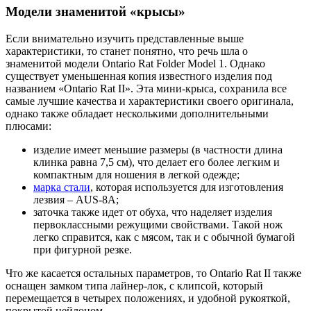
Модели знаменитой «крысы»
Если внимательно изучить представленные выше
характеристики, то станет понятно, что речь шла о
знаменитой модели Ontario Rat Folder Model 1. Однако
существует уменьшенная копия известного изделия под
названием «Ontario Rat II». Эта мини-крыса, сохранила все
самые лучшие качества и характеристики своего оригинала,
однако также обладает несколькими дополнительными
плюсами:
изделие имеет меньшие размеры (в частности длина
клинка равна 7,5 см), что делает его более легким и
компактным для ношения в легкой одежде;
марка стали
, которая используется для изготовления
лезвия – AUS-8А;
заточка также идет от обуха, что наделяет изделия
первоклассными режущими свойствами. Такой нож
легко справится, как с мясом, так и с обычной бумагой
при фигурной резке.
Что же касается остальных параметров, то Ontario Rat II также
оснащен замком типа лайнер-лок, с клипсой, который
перемещается в четырех положениях, и удобной рукояткой,
покрытой нейлоном.