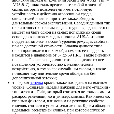
японским маркам от компании Aichi Steel Works. Тип –
AUS-8. Данная сталь представляет собой отличный
сплав, который позволяет ей иметь отличную
устойчивость к действию агрессивной среды,
окислителей и влаги, при этом также обладать
длительным сроком эксплуатации. Сегодня данный тип
стали относят к сплавам среднего уровня, однако это не
мешает ей быть одной из самых популярных среди
основ для клинков складных ножей. AUS-8 отлично
поддается заточке, высокий уровень режущих свойств,
при ее доступной стоимости. Закалка данного типа
стали производится таким образом, что ее твердость
находится в диапазоне от 57 до 59 HRC. Такие значения
по шкале Роквелла наделяют готовое изделие из нее
повышенной устойчивостью к механическому
воздействию, в том числе случайным сколам, а также
позволяет ему длительное время обходиться без
дополнительной заточки;
заводская
заточка
крысы также находиться на высшем
уровне. Создатели изделия выбрали для него «гладкий»
тип заточки – Plain, который считается не только самым
распространенным, но и универсальным. Как известно,
главным фактором, влияющим на режущие свойства
изделия, считается угол заточки лезвия. Крыса обладает
идеальной геометрией клинка, при которой спуск от