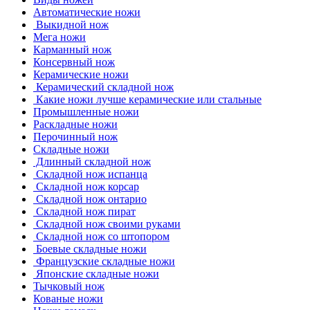
Автоматические ножи
Выкидной нож
Мега ножи
Карманный нож
Консервный нож
Керамические ножи
Керамический складной нож
Какие ножи лучше керамические или стальные
Промышленные ножи
Раскладные ножи
Перочинный нож
Складные ножи
Длинный складной нож
Складной нож испанца
Складной нож корсар
Складной нож онтарио
Складной нож пират
Складной нож своими руками
Складной нож со штопором
Боевые складные ножи
Французские складные ножи
Японские складные ножи
Тычковый нож
Кованые ножи