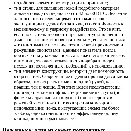
подобного элемента конструкции в принципе;
тип стали, для складных ножей подобного материла
должен обладать твердостью от 42 до 60 RHC. Значение
данного показателя напрямую отражает срок
эксплуатации изделия без заточки, его устойчивость к
механическому и ударному воздействию. Это значит,
если показатель твердости превышает установленный
диапазон, то нож становится хрупким, если же он ниже
– то инструмент не отличается высокой прочностью и
режущими свойствами. Данный показатель всегда
обозначен на упаковке ножа, а также в его техническом
описании, что дает возможность подобрать модель
исходя из поставленных требований к использованию;
тип элемента конструкции, который дает возможность
открыть нож. Современные изделия производятся таким
образом, что открыть их можно одной рукой, как
правше, так и левше. Для этих целей предусмотрены:
цилиндрические штифты, специальные выступы (по
форме квадратные или круглые) или отверстия в
режущей части ножа. С точки зрения комфорта в
использовании ножа, выступающие элементы более
удобны, однако они влияют на эффективную длину
клинка, немного уменьшая ее.
Нож крыса: один из самых популярных