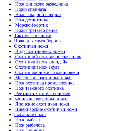
Нож финского разведчика
Ножи спецназа
Нож складной спецназ
Нож десантника
Морской кортик
Ножи третьего рейха
Тактические ножи
Ножи для самообороны
Охотничьи ножи
Виды охотничьих ножей
Охотничий нож вороненая сталь
Охотничий нож клондайк
Охотничий нож акула
Охотничьи ножи с гравировкой
Маленькие охотничьи ножи
Нож охотника промысловика
Нож таежного охотника
Рейтинг охотничьих ножей
Финские охотничьи ножи
Японские охотничьи ножи
Швейцарские охотничьи ножи
Рыбацкие ножи
Нож рыбака
Нож рыболова
Нож грибника