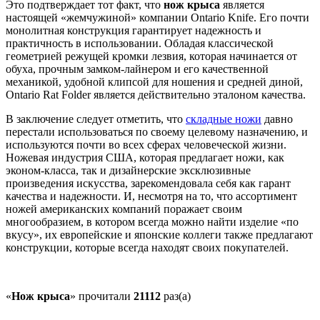
Это подтверждает тот факт, что
нож крыса
является
настоящей «жемчужиной» компании Ontario Knife. Его почти
монолитная конструкция гарантирует надежность и
практичность в использовании. Обладая классической
геометрией режущей кромки лезвия, которая начинается от
обуха, прочным замком-лайнером и его качественной
механикой, удобной клипсой для ношения и средней диной,
Ontario Rat Folder является действительно эталоном качества.
В заключение следует отметить, что
складные ножи
давно
перестали использоваться по своему целевому назначению, и
используются почти во всех сферах человеческой жизни.
Ножевая индустрия США, которая предлагает ножи, как
эконом-класса, так и дизайнерские эксклюзивные
произведения искусства, зарекомендовала себя как гарант
качества и надежности. И, несмотря на то, что ассортимент
ножей американских компаний поражает своим
многообразием, в котором всегда можно найти изделие «по
вкусу», их европейские и японские коллеги также предлагают
конструкции, которые всегда находят своих покупателей.
«
Нож крыса
» прочитали
21112
раз(а)