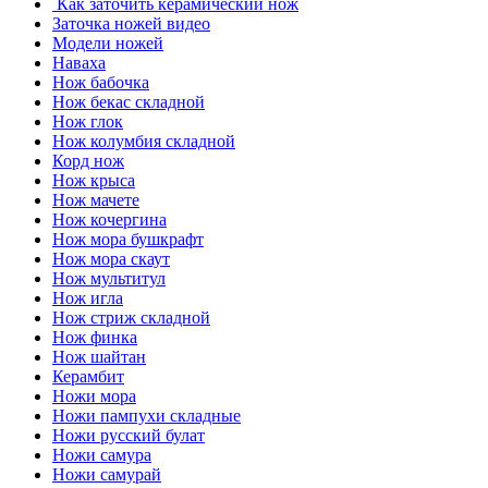
Как заточить керамический нож
Заточка ножей видео
Модели ножей
Наваха
Нож бабочка
Нож бекас складной
Нож глок
Нож колумбия складной
Корд нож
Нож крыса
Нож мачете
Нож кочергина
Нож мора бушкрафт
Нож мора скаут
Нож мультитул
Нож игла
Нож стриж складной
Нож финка
Нож шайтан
Керамбит
Ножи мора
Ножи пампухи складные
Ножи русский булат
Ножи самура
Ножи самурай