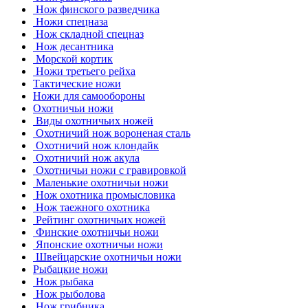
Нож финского разведчика
Ножи спецназа
Нож складной спецназ
Нож десантника
Морской кортик
Ножи третьего рейха
Тактические ножи
Ножи для самообороны
Охотничьи ножи
Виды охотничьих ножей
Охотничий нож вороненая сталь
Охотничий нож клондайк
Охотничий нож акула
Охотничьи ножи с гравировкой
Маленькие охотничьи ножи
Нож охотника промысловика
Нож таежного охотника
Рейтинг охотничьих ножей
Финские охотничьи ножи
Японские охотничьи ножи
Швейцарские охотничьи ножи
Рыбацкие ножи
Нож рыбака
Нож рыболова
Нож грибника