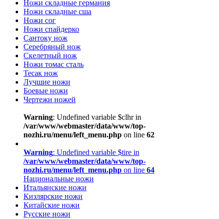
Ножи складные германия
Ножи складные сша
Ножи сог
Ножи спайдерко
Сантоку нож
Серебряный нож
Скелетный нож
Ножи томас сталь
Тесак нож
Лучшие ножи
Боевые ножи
Чертежи ножей
Warning
: Undefined variable $clhr in
/var/www/webmaster/data/www/top-
nozhi.ru/menu/left_menu.php
on line
62
Warning
: Undefined variable $tire in
/var/www/webmaster/data/www/top-
nozhi.ru/menu/left_menu.php
on line
64
Национальные ножи
Итальянские ножи
Кизлярские ножи
Китайские ножи
Русские ножи