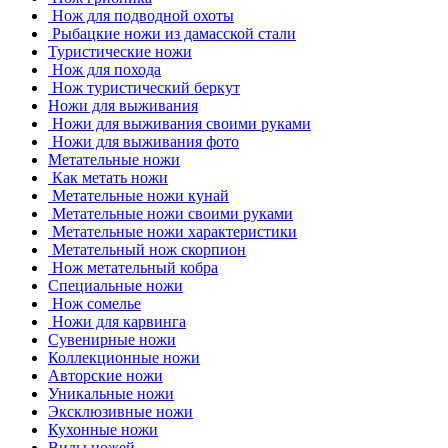
Нож для подводной охоты
Рыбацкие ножи из дамасской стали
Туристические ножи
Нож для похода
Нож туристический беркут
Ножи для выживания
Ножи для выживания своими руками
Ножи для выживания фото
Метательные ножи
Как метать ножи
Метательные ножи кунай
Метательные ножи своими руками
Метательные ножи характеристики
Метательный нож скорпион
Нож метательный кобра
Специальные ножи
Нож сомелье
Ножи для карвинга
Сувенирные ножи
Коллекционные ножи
Авторские ножи
Уникальные ножи
Эксклюзивные ножи
Кухонные ножи
Виды ножей