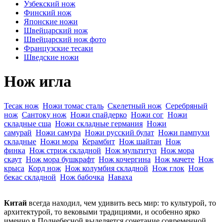
Узбекский нож
Финский нож
Японские ножи
Швейцарский нож
Швейцарский нож фото
Французские тесаки
Шведские ножи
Нож игла
Тесак нож
Ножи томас сталь
Скелетный нож
Серебряный
нож
Сантоку нож
Ножи спайдерко
Ножи сог
Ножи
складные сша
Ножи складные германия
Ножи
самурай
Ножи самура
Ножи русский булат
Ножи пампухи
складные
Ножи мора
Керамбит
Нож шайтан
Нож
финка
Нож стриж складной
Нож мультитул
Нож мора
скаут
Нож мора бушкрафт
Нож кочергина
Нож мачете
Нож
крыса
Корд нож
Нож колумбия складной
Нож глок
Нож
бекас складной
Нож бабочка
Наваха
Китай
всегда находил, чем удивить весь мир: то культурой, то
архитектурой, то вековыми традициями, и особенно ярко
именно в Поднебесной выделяется сочетание современной