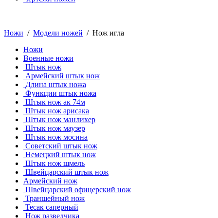
Ножи
/
Модели ножей
/ Нож игла
Ножи
Военные ножи
Штык нож
Армейский штык нож
Длина штык ножа
Функции штык ножа
Штык нож ак 74м
Штык нож арисака
Штык нож манлихер
Штык нож маузер
Штык нож мосина
Советский штык нож
Немецкий штык нож
Штык нож шмель
Швейцарский штык нож
Армейский нож
Швейцарский офицерский нож
Траншейный нож
Тесак саперный
Нож разведчика