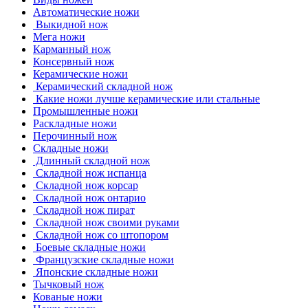
Автоматические ножи
Выкидной нож
Мега ножи
Карманный нож
Консервный нож
Керамические ножи
Керамический складной нож
Какие ножи лучше керамические или стальные
Промышленные ножи
Раскладные ножи
Перочинный нож
Складные ножи
Длинный складной нож
Складной нож испанца
Складной нож корсар
Складной нож онтарио
Складной нож пират
Складной нож своими руками
Складной нож со штопором
Боевые складные ножи
Французские складные ножи
Японские складные ножи
Тычковый нож
Кованые ножи