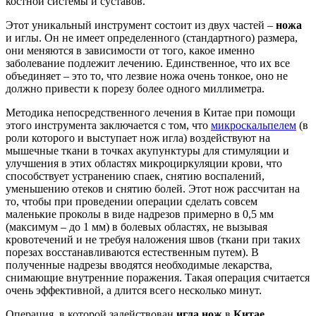
костной системы и суставов.
Этот уникальный инструмент состоит из двух частей –
ножа
и иглы. Он не имеет определенного (стандартного) размера,
они меняются в зависимости от того, какое именно
заболевание подлежит лечению. Единственное, что их все
объединяет – это то, что лезвие ножа очень тонкое, оно не
должно привести к порезу более одного миллиметра.
Методика непосредственного лечения в Китае при помощи
этого инструмента заключается с том, что
микроскальпелем
(в
роли которого и выступает нож игла) воздействуют на
мышечные ткани в точках акупунктуры для стимуляции и
улучшения в этих областях микроциркуляции крови, что
способствует устранению спаек, снятию воспалений,
уменьшению отеков и снятию болей. Этот нож рассчитан на
то, чтобы при проведении операции сделать совсем
маленькие проколы в виде надрезов примерно в 0,5 мм
(максимум – до 1 мм) в болевых областях, не вызывая
кровотечений и не требуя наложения швов (ткани при таких
порезах восстанавливаются естественным путем). В
полученные надрезы вводятся необходимые лекарства,
снимающие внутренние поражения. Такая операция считается
очень эффективной, а длится всего несколько минут.
Операция, в которой задействован
игла нож
в
Китае,