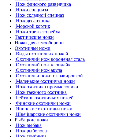
Нож финского разведчика
Ножи спецназа
Нож складной спецназ
Нож десантника
Морской кортик
Ножи третьего рейха
Тактические ножи
Ножи для самообороны
Охотничьи ножи
Виды охотничьих ножей
Охотничий нож вороненая сталь
Охотничий нож клондайк
Охотничий нож акула
Охотничьи ножи с гравировкой
Маленькие охотничьи ножи
Нож охотника промысловика
Нож таежного охотника
Рейтинг охотничьих ножей
Финские охотничьи ножи
Японские охотничьи ножи
Швейцарские охотничьи ножи
Рыбацкие ножи
Нож рыбака
Нож рыболова
Нож грибника