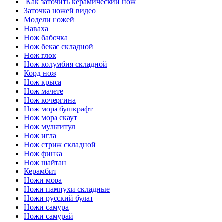
Как заточить керамический нож
Заточка ножей видео
Модели ножей
Наваха
Нож бабочка
Нож бекас складной
Нож глок
Нож колумбия складной
Корд нож
Нож крыса
Нож мачете
Нож кочергина
Нож мора бушкрафт
Нож мора скаут
Нож мультитул
Нож игла
Нож стриж складной
Нож финка
Нож шайтан
Керамбит
Ножи мора
Ножи пампухи складные
Ножи русский булат
Ножи самура
Ножи самурай