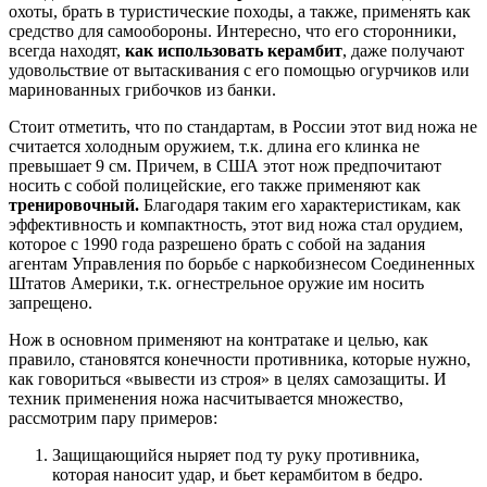
охоты, брать в туристические походы, а также, применять как
средство для самообороны. Интересно, что его сторонники,
всегда находят,
как использовать керамбит
, даже получают
удовольствие от вытаскивания с его помощью огурчиков или
маринованных грибочков из банки.
Стоит отметить, что по стандартам, в России этот вид ножа не
считается холодным оружием, т.к. длина его клинка не
превышает 9 см. Причем, в США этот нож предпочитают
носить с собой полицейские, его также применяют как
тренировочный.
Благодаря таким его характеристикам, как
эффективность и компактность, этот вид ножа стал орудием,
которое с 1990 года разрешено брать с собой на задания
агентам Управления по борьбе с наркобизнесом Соединенных
Штатов Америки, т.к. огнестрельное оружие им носить
запрещено.
Нож в основном применяют на контратаке и целью, как
правило, становятся конечности противника, которые нужно,
как говориться «вывести из строя» в целях самозащиты. И
техник применения ножа насчитывается множество,
рассмотрим пару примеров:
Защищающийся ныряет под ту руку противника,
которая наносит удар, и бьет керамбитом в бедро.