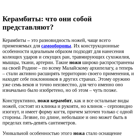
Керамбиты: что они собой
представляют?
Керамбиты
–
это разновидность ножей, чаще всего
применяемых для
самообороны
. Их конструкционные
особенности идеальным образом подходят для нанесения
колющих ударов и секущих ран, травмирующих сухожилия,
мышцы, ткани, артерии. Такие
ножи
широко распространены
на своей Родине – по всему Малайскому архипелагу, а теперь
– стали активно расширять территорию своего применения, и
находят себе поклонников в других странах. Этому оружию
уже семь веков и точно неизвестно, для чего именно оно
изначально было изобретено, но об этом – чуть позже.
Конструктивно,
ножи керамбит
, как и все остальные виды
ножей, состоят из клинка и рукояти, но клинок – серповидно
изогнут, и имеет форму когтя, причем заточен только с одной
стороны. Лезвие, по длине, небольшое и оно может быть в
пределах пять-девять сантиметров.
Уникальной особенностью этого
ножа
стало оснащение