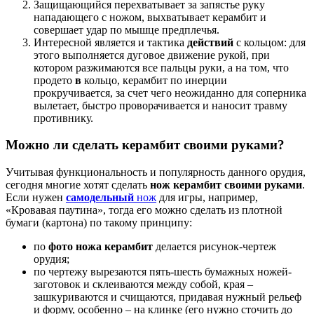
Защищающийся перехватывает за запястье руку
нападающего с ножом, выхватывает керамбит и
совершает удар по мышце предплечья.
Интересной является и тактика
действий
с кольцом: для
этого выполняется дуговое движение рукой, при
котором разжимаются все пальцы руки, а на том, что
продето
в
кольцо, керамбит по инерции
прокручивается, за счет чего неожиданно для соперника
вылетает, быстро проворачивается и наносит травму
противнику.
Можно ли сделать керамбит своими руками?
Учитывая функциональность и популярность данного орудия,
сегодня многие хотят сделать
нож керамбит своими руками
.
Если нужен
самодельный
нож
для игры, например,
«Кровавая паутина», тогда его можно сделать из плотной
бумаги (картона) по такому принципу:
по
фото ножа керамбит
делается рисунок-чертеж
орудия;
по чертежу вырезаются пять-шесть бумажных ножей-
заготовок и склеиваются между собой, края –
зашкуриваются и счищаются, придавая нужный рельеф
и форму, особенно – на клинке (его нужно сточить до