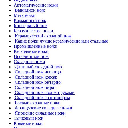
Автоматические ножи
Выкидной нож
Мега ножи
Карманный нож
Консервный нож
Керамические ножи
Керамический складной нож
Какие ножи лучше керамические или стальные
Промышленные ножи
Раскладные ножи
Перочинный нож
Складные ножи
Длинный складной нож
Складной нож испанца
Складной нож корсар
Складной нож онтарио
Складной нож пират
Складной нож своими руками
Складной нож со штопором
Боевые складные ножи
Французские складные ножи
Японские складные ножи
Тычковый нож
Кованые ножи