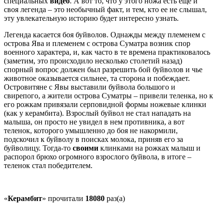
специальных
видео
. А вот то, что у этого ножа есть еще и
своя легенда – это необычный факт, и тем, кто ее не слышал,
эту увлекательную историю будет интересно узнать.
Легенда касается боя буйволов. Однажды между племенем с
острова Ява и племенем с острова Суматра возник спор
военного характера, и, как часто в те времена практиковалось
(заметим, это происходило несколько столетий назад)
спорный вопрос должен был разрешить бой буйволов и чье
животное оказывается сильнее, та сторона и побеждает.
Островитяне с Явы выставили буйвола большого и
свирепого, а жители острова Суматры – привели теленка, но к
его рожкам привязали серповидной формы ножевые клинки
(как у керамбита). Взрослый буйвол не стал нападать на
малыша, он просто не увидел в нем противника, а вот
теленок, которого умышленно до боя не накормили,
подскочил к буйволу в поисках молока, приняв его за
буйволицу. Тогда-то
своими
клинками на рожках малыш и
распорол брюхо огромного взрослого буйвола, в итоге –
теленок стал победителем.
«
Керамбит
» прочитали
18080
раз(а)