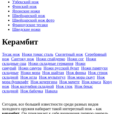
Узбекский нож
Финский нож
Японские ножи
Швейцарский нож
Швейцарский нож фото
Французские тесаки
Шведские ножи
Керамбит
Тесак нож
Ножи томас сталь
Скелетный нож
Серебряный
нож
Сантоку нож
Ножи спайдерко
Ножи сог
Ножи
складные сша
Ножи складные германия
Ножи
самурай
Ножи самура
Ножи русский булат
Ножи пампухи
складные
Ножи мора
Нож шайтан
Нож финка
Нож стриж
складной
Нож игла
Нож мультитул
Нож мора скаут
Нож
мора бушкрафт
Нож кочергина
Нож мачете
Нож крыса
Корд
нож
Нож колумбия складной
Нож глок
Нож бекас
складной
Нож бабочка
Наваха
Сегодня, все большей известности среди разных видов
холодного оружия набирает такой интересный нож – как
керамбит
. Он привлекает к себе вниманиев первую очередь