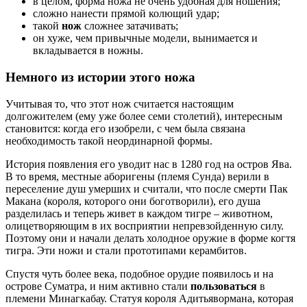
в целом, форма ножа не очень удобная для ношения;
сложно нанести прямой колющий удар;
такой
нож
сложнее затачивать;
он хуже, чем привычные модели, вынимается и
вкладывается в ножны.
Немного из истории этого ножа
Учитывая то, что этот нож считается настоящим
долгожителем (ему уже более семи столетий), интересным
становится: когда его изобрели, с чем была связана
необходимость такой неординарной формы.
История появления его уводит нас в 1280 год на остров Ява.
В то время, местные аборигены (племя Сунда) верили в
переселение душ умерших и считали, что после смерти Пак
Макана (короля, которого они боготворили), его душа
разделилась и теперь живет в каждом тигре – животном,
олицетворяющим в их восприятии непревзойденную силу.
Поэтому они и начали делать холодное оружие в форме когтя
тигра. Эти ножи и стали прототипами керамбитов.
Спустя чуть более века, подобное орудие появилось и на
острове Суматра, и ним активно стали
пользоваться
в
племени Минагкабау. Статуя короля Адитьявормана, которая