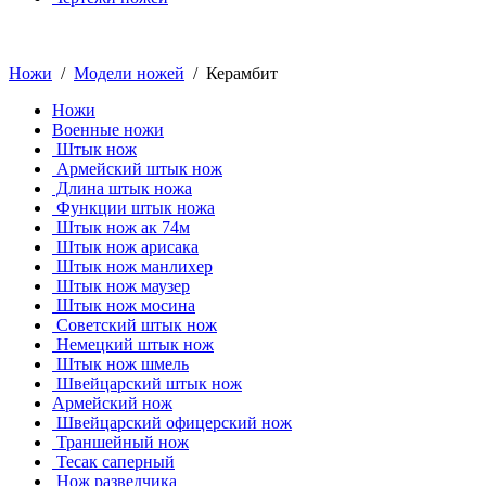
Ножи
/
Модели ножей
/ Керамбит
Ножи
Военные ножи
Штык нож
Армейский штык нож
Длина штык ножа
Функции штык ножа
Штык нож ак 74м
Штык нож арисака
Штык нож манлихер
Штык нож маузер
Штык нож мосина
Советский штык нож
Немецкий штык нож
Штык нож шмель
Швейцарский штык нож
Армейский нож
Швейцарский офицерский нож
Траншейный нож
Тесак саперный
Нож разведчика