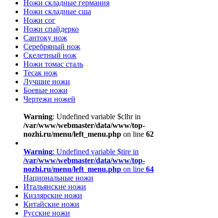
Ножи складные германия
Ножи складные сша
Ножи сог
Ножи спайдерко
Сантоку нож
Серебряный нож
Скелетный нож
Ножи томас сталь
Тесак нож
Лучшие ножи
Боевые ножи
Чертежи ножей
Warning
: Undefined variable $clhr in
/var/www/webmaster/data/www/top-
nozhi.ru/menu/left_menu.php
on line
62
Warning
: Undefined variable $tire in
/var/www/webmaster/data/www/top-
nozhi.ru/menu/left_menu.php
on line
64
Национальные ножи
Итальянские ножи
Кизлярские ножи
Китайские ножи
Русские ножи