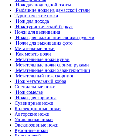
Нож для подводной охоты
Рыбацкие ножи из дамасской стали
Туристические ножи
Нож для похода
Нож туристический беркут
Ножи для выживания
Ножи для выживания своими руками
Ножи для выживания фото
Метательные ножи
Как метать ножи
Метательные ножи кунай
Метательные ножи своими руками
Метательные ножи характеристики
Метательный нож скорпион
Нож метательный кобра
Специальные ножи
Нож сомелье
Ножи для карвинга
Сувенирные ножи
Коллекционные ножи
Авторские ножи
Уникальные ножи
Эксклюзивные ножи
Кухонные ножи
Виды ножей